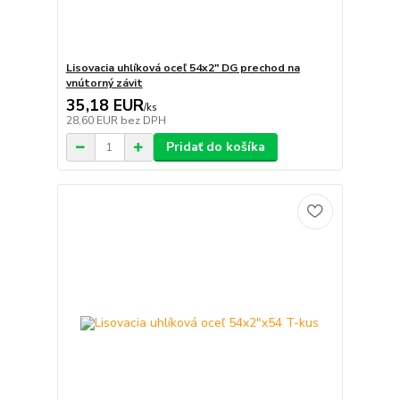
Lisovacia uhlíková oceľ 54x2" DG prechod na
vnútorný závit
35,18 EUR
/
ks
28,60 EUR
bez DPH
Pridať do košíka