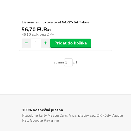
Lisovacia uhlíková oceľ 54x2"x54 T-kus
56,70 EUR
/
ks
46,10 EUR
bez DPH
Pridať do košíka
strana
z 1
100% bezpečná platba
Platobné karty MasterCard, Visa, platby cez QR kódy, Apple
Pay, Google Pay a iné