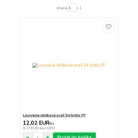
strana
z 1
Lisovacia uhlíková oceľ 54 hrdlo FF
12,02 EUR
/
ks
9,77 EUR
bez DPH
Pridať do košíka