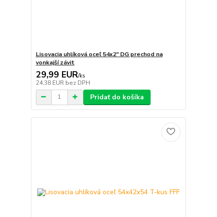
Lisovacia uhlíková oceľ 54x2" DG prechod na
vonkajší závit
29,99 EUR
/
ks
24,38 EUR
bez DPH
Pridať do košíka