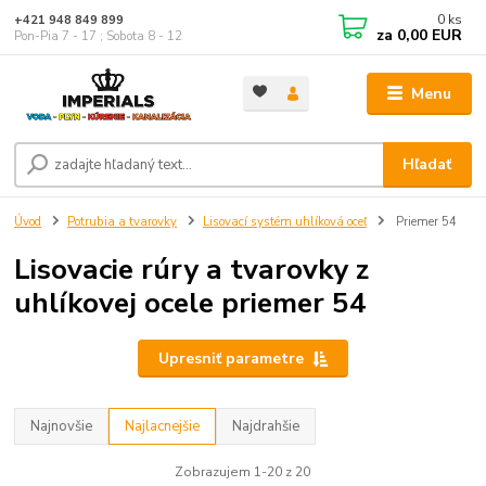
0
ks
+421 948 849 899
za
0,00 EUR
Pon-Pia 7 - 17 ; Sobota 8 - 12
Menu
Hľadať
Úvod
Potrubia a tvarovky
Lisovací systém uhlíková oceľ
Priemer 54
Lisovacie rúry a tvarovky z
uhlíkovej ocele priemer 54
Upresniť parametre
Najnovšie
Najlacnejšie
Najdrahšie
Zobrazujem 1-20 z 20