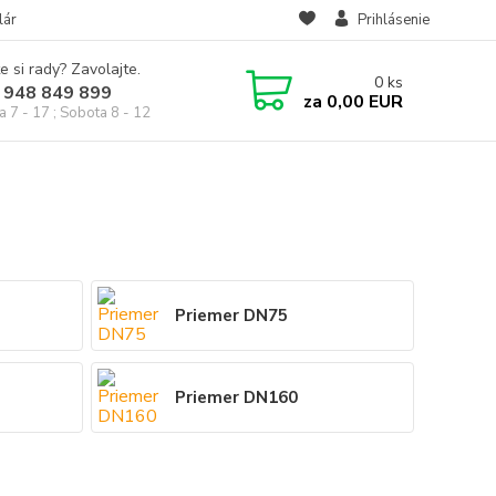
lár
Prihlásenie
e si rady? Zavolajte.
0
ks
 948 849 899
za
0,00 EUR
a 7 - 17 ; Sobota 8 - 12
Priemer DN75
Priemer DN160