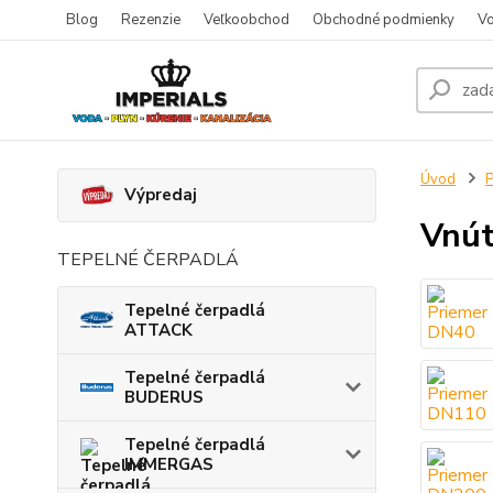
Blog
Rezenzie
Veľkoobchod
Obchodné podmienky
Vo
Úvod
P
Výpredaj
Vnút
TEPELNÉ ČERPADLÁ
Tepelné čerpadlá
ATTACK
Tepelné čerpadlá
BUDERUS
Tepelné čerpadlá
IMMERGAS