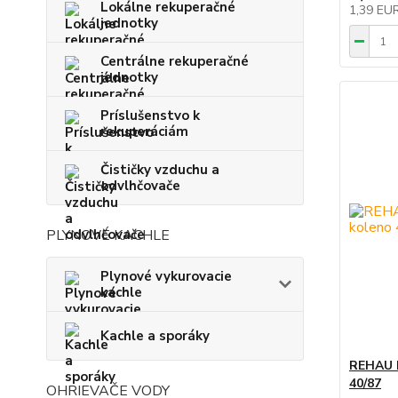
Lokálne rekuperačné
1,39 EU
jednotky
Centrálne rekuperačné
jednotky
Príslušenstvo k
rekuperáciám
Čističky vzduchu a
odvlhčovače
PLYNOVÉ KACHLE
Plynové vykurovacie
kachle
Kachle a sporáky
REHAU 
40/87
OHRIEVAČE VODY