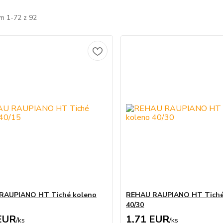
m 1-72 z 92
RAUPIANO HT Tiché koleno
REHAU RAUPIANO HT Tiché
40/30
EUR
1,71 EUR
/
ks
/
ks