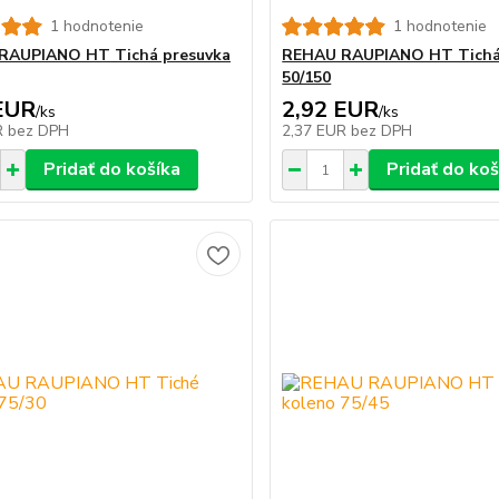
1 hodnotenie
1 hodnotenie
RAUPIANO HT Tichá presuvka
REHAU RAUPIANO HT Tichá
50/150
EUR
2,92 EUR
/
ks
/
ks
R
bez DPH
2,37 EUR
bez DPH
Pridať do košíka
Pridať do koš