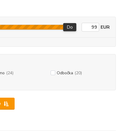
Do
EUR
eno
(24)
Odbočka
(20)
e