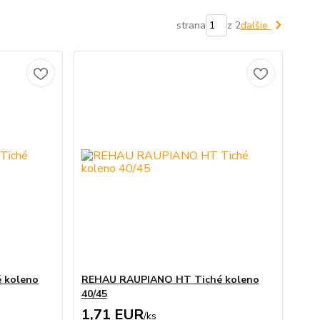
strana
z 2
ďalšie
 koleno
REHAU RAUPIANO HT Tiché koleno
40/45
1,71 EUR
/
ks