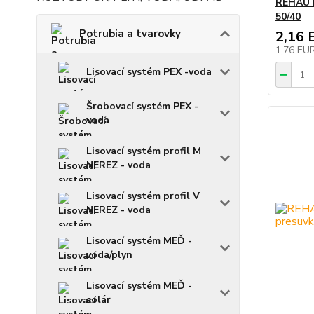
REHAU 
50/40
Potrubia a tvarovky
2,16 
1,76 EU
Lisovací systém PEX -voda
Šrobovací systém PEX -
voda
Lisovací systém profil M
NEREZ - voda
Lisovací systém profil V
NEREZ - voda
Lisovací systém MEĎ -
voda/plyn
Lisovací systém MEĎ -
solár