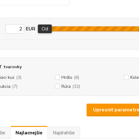
EUR
Od
T tvarovky
iaci kus
(3)
Hrdlo
(6)
Kol
ukcia
(7)
Rúra
(32)
Upresniť parametr
šie
Najlacnejšie
Najdrahšie