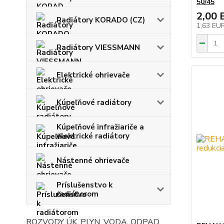
50/45
2,00 
Radiátory KORADO (CZ)
1,63 EU
Radiátory VIESSMANN
Elektrické ohrievače
Kúpeľňové radiátory
Kúpeľňové infražiariče a
elektrické radiátory
Nástenné ohrievače
Príslušenstvo k
radiátorom
ROZVODY ÚK, PLYN, VODA, ODPAD