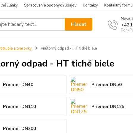
ľné články
Spracovanie osobných údajov
Kontakty
Kontaktný formu
Neviet
Hľadať
+421
Pon-Pi
otrubia a tvarovky
Vnútorný odpad - HT tiché biele
orný odpad - HT tiché biele
Priemer DN40
Priemer DN50
Priemer DN110
Priemer DN125
Priemer DN200