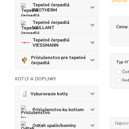
Tepelné čerpadlá
PROTHERM
Tepelné čerpadlá
Cena:
VAILLANT
Tepelné čerpadlá
VIESSMANN
Príslušenstvo pre tepelné
Typ H
čerpadlá
Čist
KOTLY A DOPLNKY
Red
Vykurovacie kotly
Príslušenstvo ku kotlom
Najnov
Odťah spalín/komíny