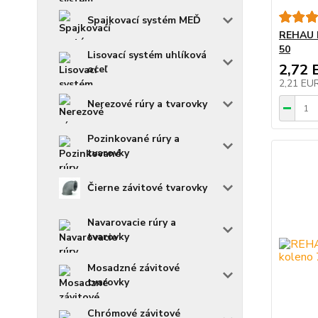
Spajkovací systém MEĎ
REHAU 
50
Lisovací systém uhlíková
2,72 
oceľ
2,21 EU
Nerezové rúry a tvarovky
Pozinkované rúry a
tvarovky
Čierne závitové tvarovky
Navarovacie rúry a
tvarovky
Mosadzné závitové
tvarovky
Chrómové závitové