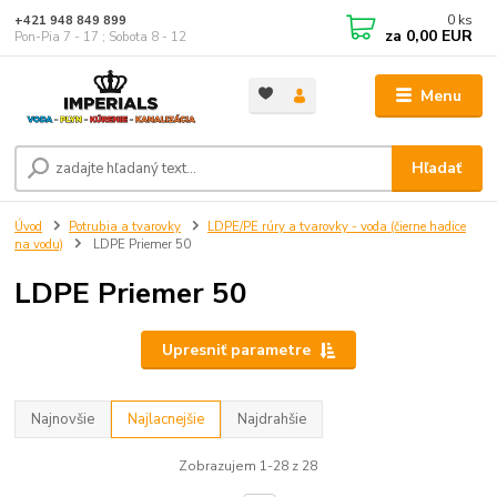
0
ks
+421 948 849 899
za
0,00 EUR
Pon-Pia 7 - 17 ; Sobota 8 - 12
Menu
Hľadať
Úvod
Potrubia a tvarovky
LDPE/PE rúry a tvarovky - voda (čierne hadice
na vodu)
LDPE Priemer 50
LDPE Priemer 50
Upresniť parametre
Najnovšie
Najlacnejšie
Najdrahšie
Zobrazujem 1-28 z 28