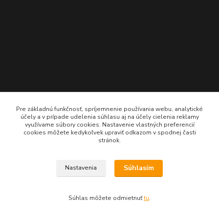
Pre základnú funkčnosť, spríjemnenie používania webu, analytické
účely a v prípade udelenia súhlasu aj na účely cielenia reklamy
využívame súbory cookies. Nastavenie vlastných preferencií
cookies môžete kedykoľvek upraviť odkazom v spodnej časti
Imperialshop.sk
stránok.
+421 948 849 899
Súhlasím
Nastavenia
Pon-Pia 7 - 17 ; Sobota 8 - 12
obchod@imperialshop.sk
Súhlas môžete odmietnuť
tu
.