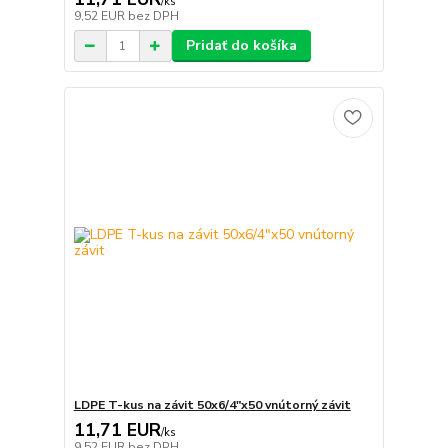
/
ks
9,52 EUR
bez DPH
Pridať do košíka
LDPE T-kus na závit 50x6/4"x50 vnútorný závit
11,71 EUR
/
ks
9,52 EUR
bez DPH