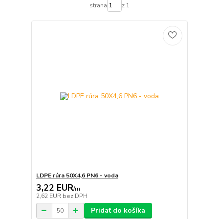
strana
z 1
LDPE rúra 50X4,6 PN6 - voda
3,22 EUR
/
m
2,62 EUR
bez DPH
Pridať do košíka