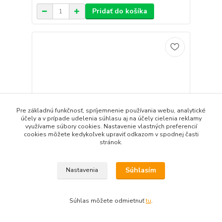
Pridať do košíka
Pre základnú funkčnosť, spríjemnenie používania webu, analytické
účely a v prípade udelenia súhlasu aj na účely cielenia reklamy
využívame súbory cookies. Nastavenie vlastných preferencií
cookies môžete kedykoľvek upraviť odkazom v spodnej časti
stránok.
Súhlasím
Nastavenia
Spájkovací Cu T-kus redukovaný 28x15x28
7,24 EUR
Súhlas môžete odmietnuť
tu
.
/
ks
5,89 EUR
bez DPH