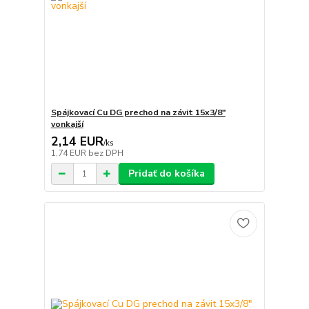
Spájkovací Cu DG prechod na závit 15x3/8"
vonkajší
2,14 EUR
/
ks
1,74 EUR
bez DPH
Pridať do košíka