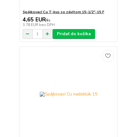
Spájkovací Cu T-kus so závitom 15-1/2"-15 F
4,65 EUR
/
ks
3,78 EUR
bez DPH
Pridať do košíka