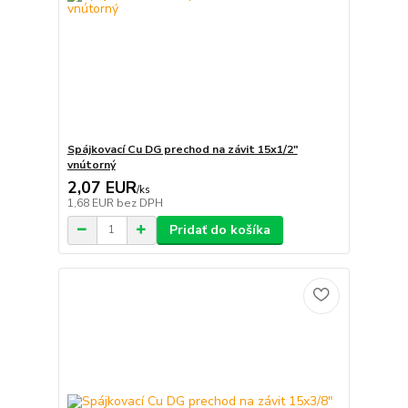
Spájkovací Cu DG prechod na závit 15x1/2"
vnútorný
2,07 EUR
/
ks
1,68 EUR
bez DPH
Pridať do košíka