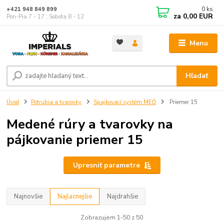
0
ks
+421 948 849 899
za
0,00 EUR
Pon-Pia 7 - 17 ; Sobota 8 - 12
Menu
Hľadať
Úvod
Potrubia a tvarovky
Spajkovací systém MEĎ
Priemer 15
Medené rúry a tvarovky na
pájkovanie priemer 15
Upresniť parametre
Najnovšie
Najlacnejšie
Najdrahšie
Zobrazujem 1-50 z 50