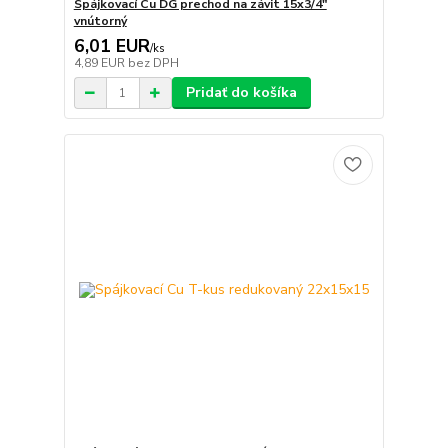
Spájkovací Cu DG prechod na závit 15x3/4"
vnútorný
6,01 EUR
/
ks
4,89 EUR
bez DPH
Pridať do košíka