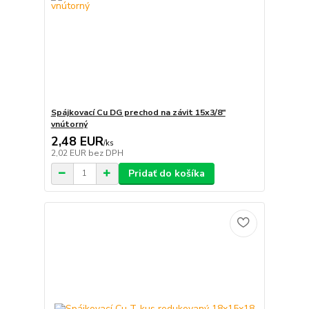
Spájkovací Cu DG prechod na závit 15x3/8"
vnútorný
2,48 EUR
/
ks
2,02 EUR
bez DPH
Pridať do košíka