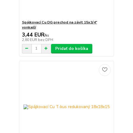
Spájkovací Cu DG prechod na závit 15x3/4"
vonkajší
3,44 EUR
/
ks
2,80 EUR
bez DPH
Pridať do košíka