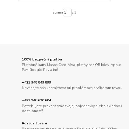
strana
z 1
100% bezpečná platba
Platobné karty MasterCard, Visa, platby cez QR kódy, Apple
Pay, Google Pay a iné
+421 948 849 899
Neváhajte nás kontaktovať pri problémoch s výberom tovaru
+421 948 630 604
Potrebujete preveriť stav svojej objednávky alebo skladovú
dostupnosť?
Rozvoz tovaru
Rozvoz tovaru firemným autom v Trnave a okolí do 100km.