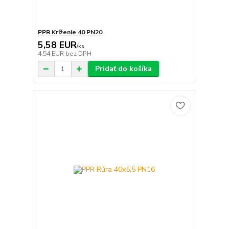
PPR Kríženie 40 PN20
5,58 EUR
/
ks
4,54 EUR
bez DPH
Pridať do košíka