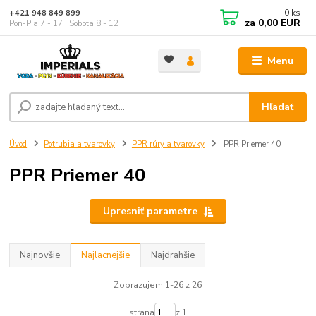
0
ks
+421 948 849 899
za
0,00 EUR
Pon-Pia 7 - 17 ; Sobota 8 - 12
Menu
Hľadať
Úvod
Potrubia a tvarovky
PPR rúry a tvarovky
PPR Priemer 40
PPR Priemer 40
Upresniť parametre
Najnovšie
Najlacnejšie
Najdrahšie
Zobrazujem 1-26 z 26
strana
z 1