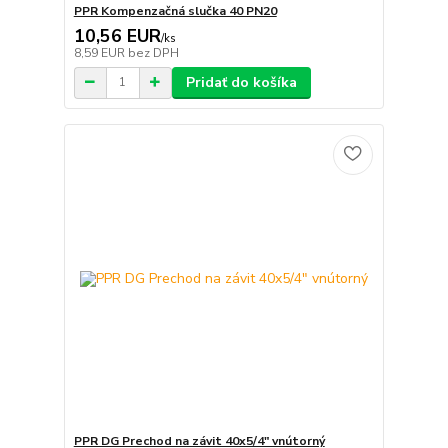
PPR Kompenzačná slučka 40 PN20
10,56 EUR
/
ks
8,59 EUR
bez DPH
Pridať do košíka
PPR DG Prechod na závit 40x5/4" vnútorný