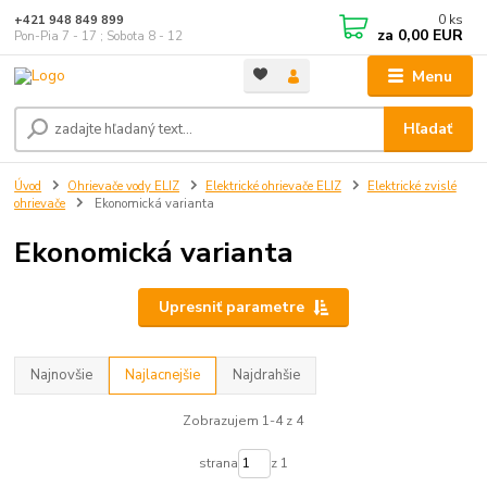
0
ks
+421 948 849 899
za
0,00 EUR
Pon-Pia 7 - 17 ; Sobota 8 - 12
Menu
Hľadať
Úvod
Ohrievače vody ELIZ
Elektrické ohrievače ELIZ
Elektrické zvislé
ohrievače
Ekonomická varianta
Ekonomická varianta
Upresniť parametre
Najnovšie
Najlacnejšie
Najdrahšie
Zobrazujem 1-4 z 4
strana
z 1