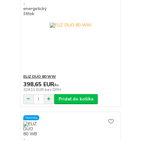
ELIZ DUO 80 WW
398,65 EUR
/
ks
324,11 EUR
bez DPH
Pridať do košíka
Novinka