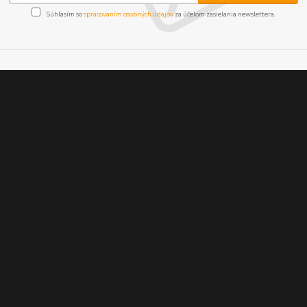
Súhlasím so
spracovaním osobných údajov
za účelom zasielania newslettera.