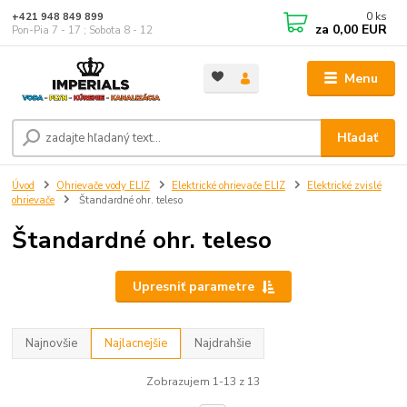
0
ks
+421 948 849 899
za
0,00 EUR
Pon-Pia 7 - 17 ; Sobota 8 - 12
Menu
Hľadať
Úvod
Ohrievače vody ELIZ
Elektrické ohrievače ELIZ
Elektrické zvislé
ohrievače
Štandardné ohr. teleso
Štandardné ohr. teleso
Upresniť parametre
Najnovšie
Najlacnejšie
Najdrahšie
Zobrazujem 1-13 z 13