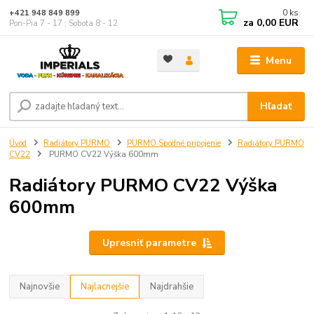
0
ks
+421 948 849 899
za
0,00 EUR
Pon-Pia 7 - 17 ; Sobota 8 - 12
Menu
Hľadať
Úvod
Radiátory PURMO
PURMO Spodné pripojenie
Radiátory PURMO
CV22
PURMO CV22 Výška 600mm
Radiátory PURMO CV22 Výška
600mm
Upresniť parametre
Najnovšie
Najlacnejšie
Najdrahšie