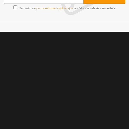
Súhlasím so
spracovaním osobných údajov
za účelom zasielania newslettera.