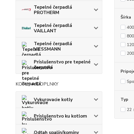
Tepelné čerpadlá
PROTHERM
Šírka
Tepelné čerpadlá
40
VAILLANT
80
Tepelné čerpadlá
12
VIESSMANN
20
Príslušenstvo pre tepelné
čerpadlá
Pripoj
Sp
KOTLY A DOPLNKY
Vykurovacie kotly
Typ
22
Príslušenstvo ku kotlom
Odťah spalín/komíny