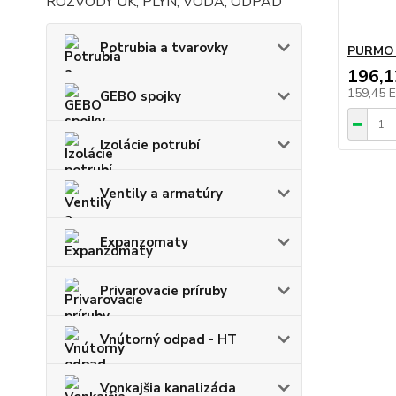
ROZVODY ÚK, PLYN, VODA, ODPAD
Potrubia a tvarovky
PURMO 
196,
159,45 
GEBO spojky
Izolácie potrubí
Ventily a armatúry
Expanzomaty
Privarovacie príruby
Vnútorný odpad - HT
Vonkajšia kanalizácia