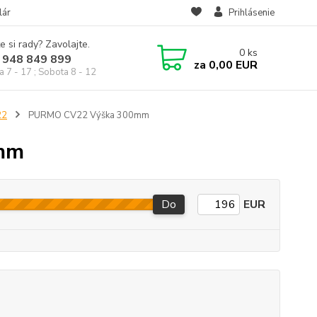
lár
Prihlásenie
e si rady? Zavolajte.
0
ks
 948 849 899
za
0,00 EUR
a 7 - 17 ; Sobota 8 - 12
22
PURMO CV22 Výška 300mm
mm
Do
EUR