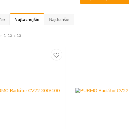
šie
Najlacnejšie
Najdrahšie
m 1-13 z 13