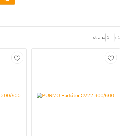
strana
z 1