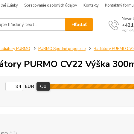
ľné články
Spracovanie osobných údajov
Kontakty
Kontaktný formu
Neviet
Hľadať
+421
Pon-Pi
Radiátory PURMO
PURMO Spodné pripojenie
Radiátory PURMO CV
iátory PURMO CV22 Výška 300
EUR
Od
0 mm
(13)