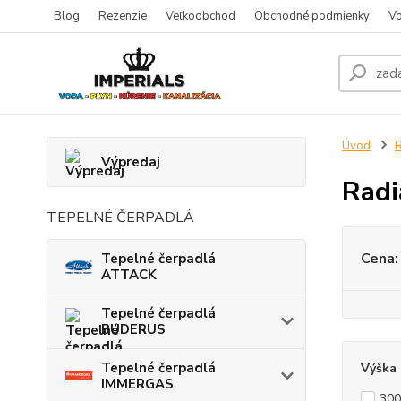
Blog
Rezenzie
Veľkoobchod
Obchodné podmienky
Vo
Úvod
Výpredaj
Rad
TEPELNÉ ČERPADLÁ
Cena:
Tepelné čerpadlá
ATTACK
Tepelné čerpadlá
BUDERUS
Tepelné čerpadlá
Výška
IMMERGAS
30