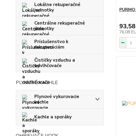
Lokálne rekuperačné
PURMO 
jednotky
Centrálne rekuperačné
93,58
jednotky
76,08 E
Príslušenstvo k
rekuperáciám
Čističky vzduchu a
odvlhčovače
PLYNOVÉ KACHLE
Plynové vykurovacie
kachle
Kachle a sporáky
OHRIEVAČE VODY