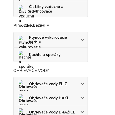
Čističky vzduchu a
odvlhčovače
PLYNOVÉ KACHLE
Plynové vykurovacie
kachle
Kachle a sporáky
OHRIEVAČE VODY
Ohrievače vody ELIZ
Ohrievače vody HAKL
Ohrievače vody DRAŽICE