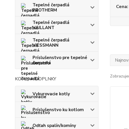
Tepelné čerpadlá
Cena:
PROTHERM
Tepelné čerpadlá
VAILLANT
Tepelné čerpadlá
VIESSMANN
Príslušenstvo pre tepelné
Najnov
čerpadlá
Zobrazuje
KOTLY A DOPLNKY
Vykurovacie kotly
Príslušenstvo ku kotlom
Odťah spalín/komíny