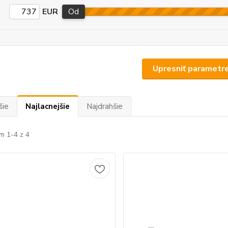
EUR
Od
Upresniť parametr
šie
Najlacnejšie
Najdrahšie
m 1-4 z 4