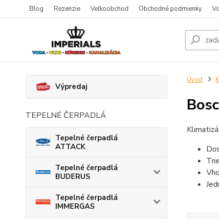
Blog
Rezenzie
Veľkoobchod
Obchodné podmienky
Vo
Úvod
K
Výpredaj
Bosc
TEPELNÉ ČERPADLÁ
Klimatizá
Tepelné čerpadlá
ATTACK
Dos
Tri
Tepelné čerpadlá
Vho
BUDERUS
Jed
Tepelné čerpadlá
IMMERGAS