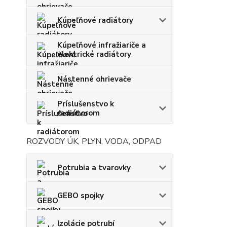
Kúpeľňové radiátory
Kúpeľňové infražiariče a
elektrické radiátory
Nástenné ohrievače
Príslušenstvo k
radiátorom
ROZVODY ÚK, PLYN, VODA, ODPAD
Potrubia a tvarovky
GEBO spojky
Izolácie potrubí