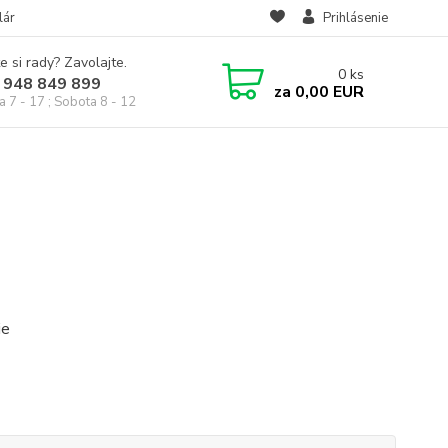
lár
Prihlásenie
e si rady? Zavolajte.
0
ks
 948 849 899
za
0,00 EUR
a 7 - 17 ; Sobota 8 - 12
ie