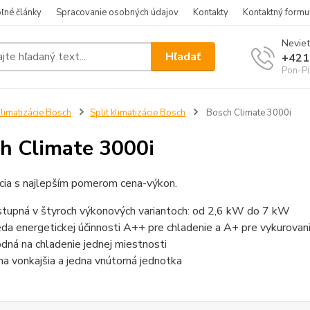
ľné články
Spracovanie osobných údajov
Kontakty
Kontaktný formu
Neviet
Hľadať
+421
Pon-Pi
limatizácie Bosch
Split klimatizácie Bosch
Bosch Climate 3000i
h Climate 3000i
cia s najlepším pomerom cena-výkon.
tupná v štyroch výkonových variantoch: od 2,6 kW do 7 kW
eda energetickej účinnosti A++ pre chladenie a A+ pre vykurovan
dná na chladenie jednej miestnosti
na vonkajšia a jedna vnútorná jednotka