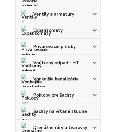
Ventily a armatúry
Expanzomaty
Privarovacie príruby
Vnútorný odpad - HT
Vonkajšia kanalizácia
Poklopy pre šachty
Šachty na vŕtané studne
Drenážne rúry a tvarovky