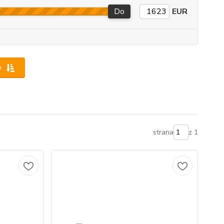
Do
EUR
e
strana
z 1