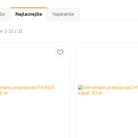
šie
Najlacnejšie
Najdrahšie
m 1-21 z 21