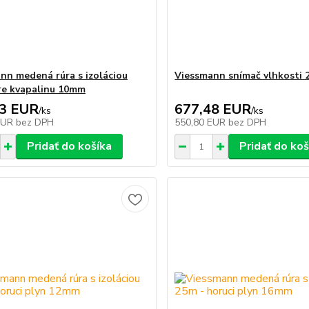
nn medená rúra s izoláciou
Viessmann snímač vlhkosti 
re kvapalinu 10mm
43 EUR
677,48 EUR
/
ks
/
ks
EUR
bez DPH
550,80 EUR
bez DPH
Pridať do košíka
Pridať do koš