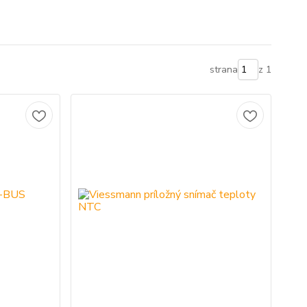
strana
z 1