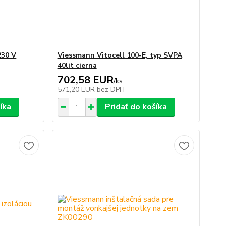
230 V
Viessmann Vitocell 100-E, typ SVPA
40lit cierna
702,58 EUR
/
ks
571,20 EUR
bez DPH
íka
Pridať do košíka