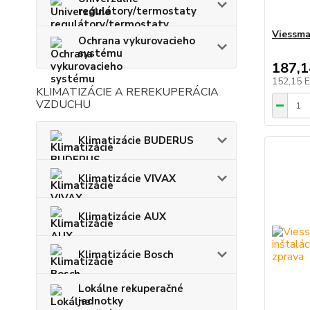
regulátory/termostaty
Viessma
Ochrana vykurovacieho
systému
187,
152,15 
KLIMATIZÁCIE A REREKUPERÁCIA
VZDUCHU
Klimatizácie BUDERUS
Klimatizácie VIVAX
Klimatizácie AUX
Klimatizácie Bosch
Lokálne rekuperačné
jednotky