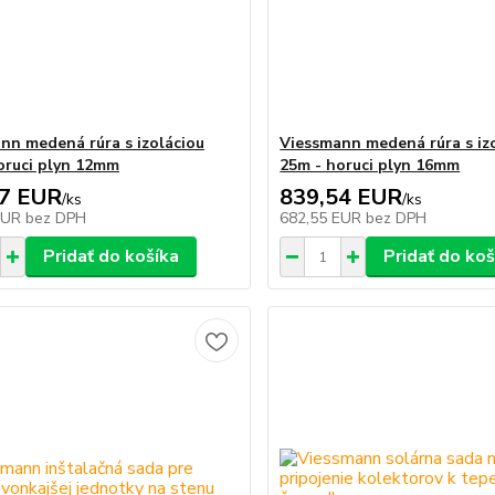
nn medená rúra s izoláciou
Viessmann medená rúra s iz
oruci plyn 12mm
25m - horuci plyn 16mm
17 EUR
839,54 EUR
/
ks
/
ks
EUR
bez DPH
682,55 EUR
bez DPH
Pridať do košíka
Pridať do koš