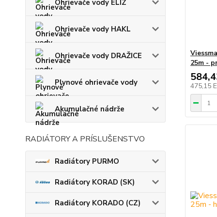
Ohrievače vody ELIZ
Ohrievače vody HAKL
Viessma
Ohrievače vody DRAŽICE
25m - p
584,
Plynové ohrievače vody
475,15 
Akumulačné nádrže
RADIÁTORY A PRÍSLUŠENSTVO
Radiátory PURMO
Radiátory KORAD (SK)
Radiátory KORADO (CZ)