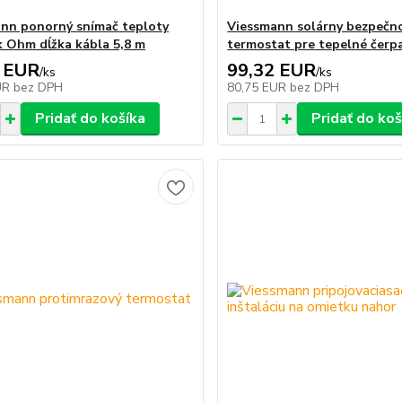
nn ponorný snímač teploty
Viessmann solárny bezpečn
 Ohm dĺžka kábla 5,8 m
termostat pre tepelné čerp
 EUR
99,32 EUR
/
ks
/
ks
UR
bez DPH
80,75 EUR
bez DPH
Pridať do košíka
Pridať do koš