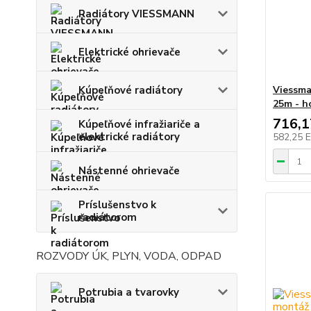
Radiátory VIESSMANN
Elektrické ohrievače
Kúpeľňové radiátory
Viessma
25m - h
716,
Kúpeľňové infražiariče a
elektrické radiátory
582,25 
Nástenné ohrievače
Príslušenstvo k
radiátorom
ROZVODY ÚK, PLYN, VODA, ODPAD
Potrubia a tvarovky