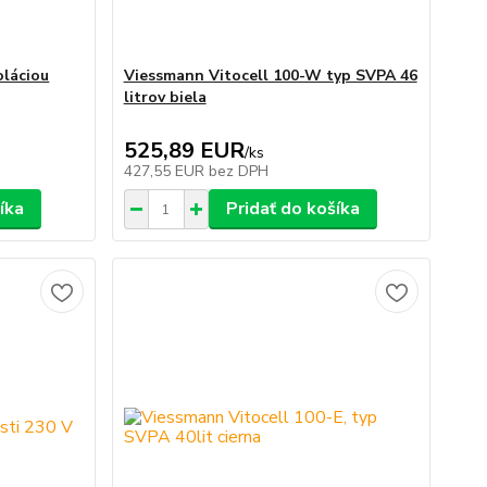
oláciou
Viessmann Vitocell 100-W typ SVPA 46
litrov biela
525,89 EUR
/
ks
427,55 EUR
bez DPH
íka
Pridať do košíka