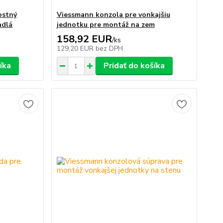
ostný
Viessmann konzola pre vonkajšiu
adlá
jednotku pre montáž na zem
158,92 EUR
/
ks
129,20 EUR
bez DPH
íka
Pridať do košíka