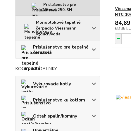
Príslušenstvo pre
Viessma
Vitoval 250-SH
NTC 10k
84,69
Monoblokové tepelné
čerpadlo Viessmann
68,85 E
vzduch/voda
Príslušenstvo pre tepelné
čerpadlá
KOTLY A DOPLNKY
Vykurovacie kotly
Príslušenstvo ku kotlom
Odťah spalín/komíny
Univerzálne