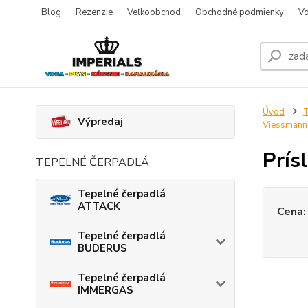
Blog
Rezenzie
Veľkoobchod
Obchodné podmienky
Vo
Úvod
T
Výpredaj
Viessman
Prís
TEPELNÉ ČERPADLÁ
Tepelné čerpadlá
ATTACK
Cena:
Tepelné čerpadlá
BUDERUS
Tepelné čerpadlá
IMMERGAS