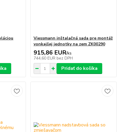
oláciou
Viessmann inštalačná sada pre montáž
vonkajšej jednotky na zem ZK00290
915,86 EUR
/
ks
744,60 EUR
bez DPH
íka
Pridať do košíka