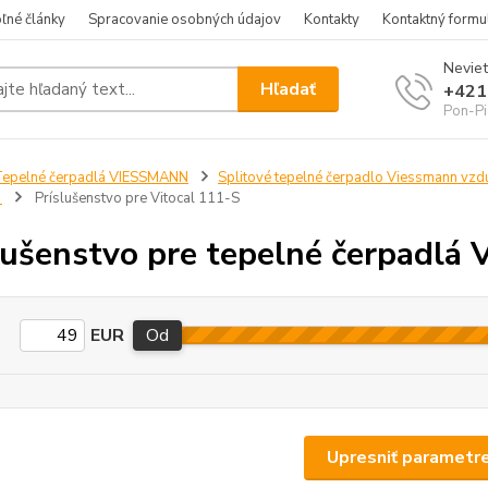
ľné články
Spracovanie osobných údajov
Kontakty
Kontaktný formu
Neviet
Hľadať
+421
Pon-Pi
epelné čerpadlá VIESSMANN
Splitové tepelné čerpadlo Viessmann vz
n
Príslušenstvo pre Vitocal 111-S
lušenstvo pre tepelné čerpadlá 
EUR
Od
Upresniť parametr