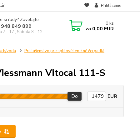
lár
Prihlásenie
e si rady? Zavolajte.
0
ks
 948 849 899
za
0,00 EUR
a 7 - 17 ; Sobota 8 - 12
duch/voda
Príslušenstvo pre splitové tepelné čerpadlá
Viessmann Vitocal 111-S
Do
EUR
e