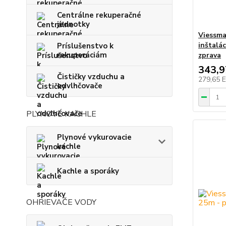
Centrálne rekuperačné
jednotky
Viessma
inštalá
Príslušenstvo k
rekuperáciám
zprava
343,
Čističky vzduchu a
279,65 
odvlhčovače
PLYNOVÉ KACHLE
Plynové vykurovacie
kachle
Kachle a sporáky
OHRIEVAČE VODY