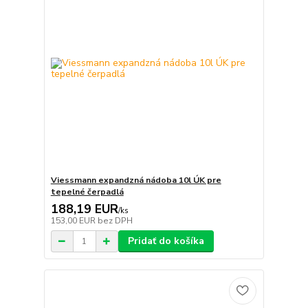
Viessmann expandzná nádoba 10l ÚK pre
tepelné čerpadlá
188,19 EUR
/
ks
153,00 EUR
bez DPH
Pridať do košíka