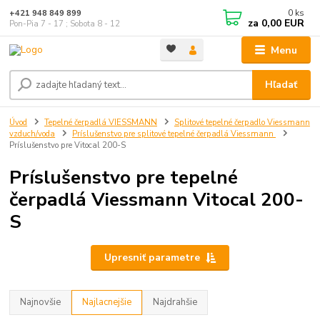
0
ks
+421 948 849 899
za
0,00 EUR
Pon-Pia 7 - 17 ; Sobota 8 - 12
Menu
Hľadať
Úvod
Tepelné čerpadlá VIESSMANN
Splitové tepelné čerpadlo Viessmann
vzduch/voda
Príslušenstvo pre splitové tepelné čerpadlá Viessmann
Príslušenstvo pre Vitocal 200-S
Príslušenstvo pre tepelné
čerpadlá Viessmann Vitocal 200-
S
Upresniť parametre
Najnovšie
Najlacnejšie
Najdrahšie