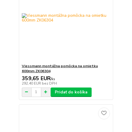
Viessmann montážna pomôcka na omietku
600mm ZK06304
359,65 EUR
/
ks
292,40 EUR
bez DPH
Pridať do košíka