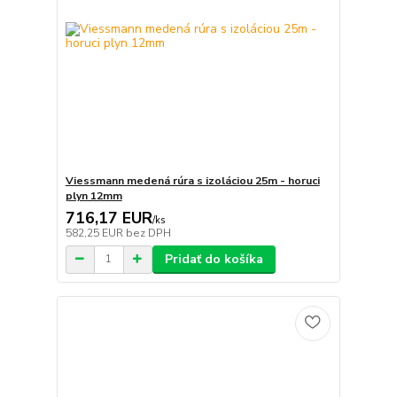
Viessmann medená rúra s izoláciou 25m - horuci
plyn 12mm
716,17 EUR
/
ks
582,25 EUR
bez DPH
Pridať do košíka