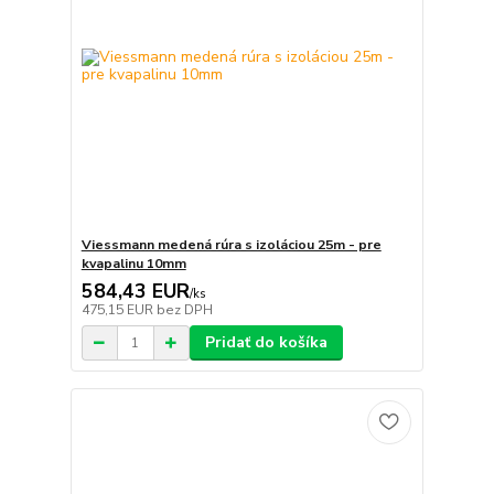
Viessmann medená rúra s izoláciou 25m - pre
kvapalinu 10mm
584,43 EUR
/
ks
475,15 EUR
bez DPH
Pridať do košíka