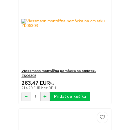
Viessmann montážna pomôcka na omietku
ZK06303
263,47 EUR
/
ks
214,20 EUR
bez DPH
Pridať do košíka