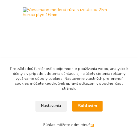
Viessmann medená rúra s izoláciou 25m - horuci
plyn 16mm
Pre základnú funkčnosť, spríjemnenie používania webu, analytické
účely a v prípade udelenia súhlasu aj na účely cielenia reklamy
839,54 EUR
/
ks
využívame súbory cookies. Nastavenie vlastných preferencií
682,55 EUR
bez DPH
cookies môžete kedykoľvek upraviť odkazom v spodnej časti
stránok.
Pridať do košíka
Súhlasím
Nastavenia
Súhlas môžete odmietnuť
tu
.