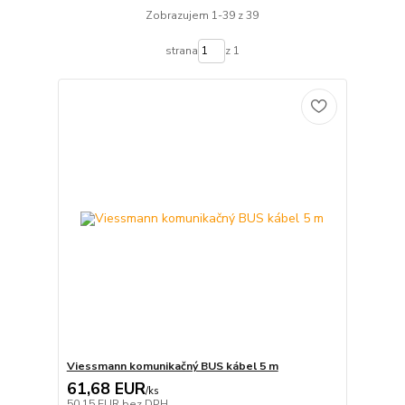
Zobrazujem 1-39 z 39
strana
z 1
Viessmann komunikačný BUS kábel 5 m
61,68 EUR
/
ks
50,15 EUR
bez DPH