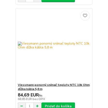
Viessmann ponorný snímač teploty NTC 10k Ohm
dĺžka kábla 5,8 m
84,69 EUR
/
ks
68,85 EUR
bez DPH
Pridať do košíka