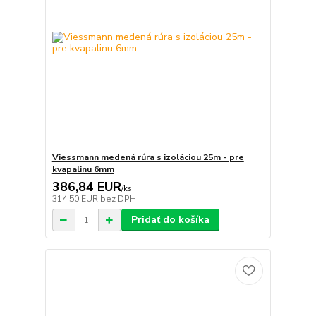
Viessmann medená rúra s izoláciou 25m - pre
kvapalinu 6mm
386,84 EUR
/
ks
314,50 EUR
bez DPH
Pridať do košíka