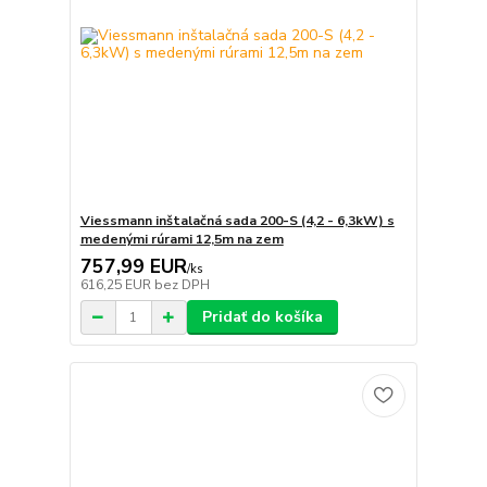
Viessmann inštalačná sada 200-S (4,2 - 6,3kW) s
medenými rúrami 12,5m na zem
757,99 EUR
/
ks
616,25 EUR
bez DPH
Pridať do košíka