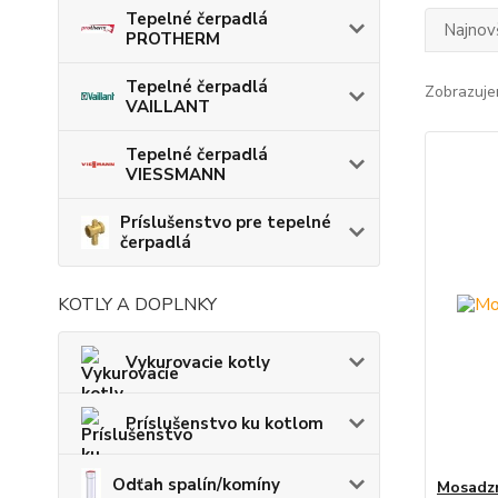
Tepelné čerpadlá
Najnov
PROTHERM
Tepelné čerpadlá
Zobrazuje
VAILLANT
Tepelné čerpadlá
VIESSMANN
Príslušenstvo pre tepelné
čerpadlá
KOTLY A DOPLNKY
Vykurovacie kotly
Príslušenstvo ku kotlom
Odťah spalín/komíny
Mosadzn