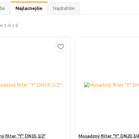
šie
Najlacnejšie
Najdrahšie
m 1-6 z 6
ý filter "Y" DN15 1/2"
Mosadzný filter "Y" DN20 3/