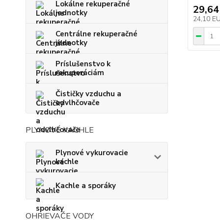
Lokálne rekuperačné
29,64
jednotky
24,10 E
Centrálne rekuperačné
jednotky
Príslušenstvo k
rekuperáciám
Čističky vzduchu a
odvlhčovače
PLYNOVÉ KACHLE
Plynové vykurovacie
kachle
Kachle a sporáky
OHRIEVAČE VODY