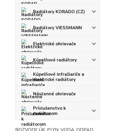
Radiátory KORADO (CZ)
Radiátory VIESSMANN
Elektrické ohrievače
Kúpeľňové radiátory
Kúpeľňové infražiariče a
elektrické radiátory
Nástenné ohrievače
Príslušenstvo k
radiátorom
ROZVODY ÚK, PLYN, VODA, ODPAD