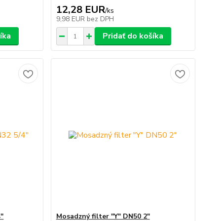
12,28 EUR
/
ks
9,98 EUR
bez DPH
íka
Pridať do košíka
4"
Mosadzný filter "Y" DN50 2"