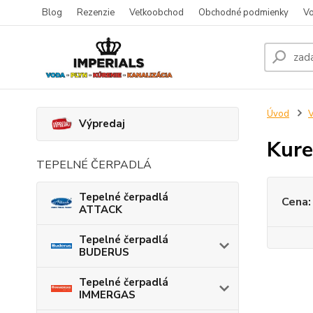
Blog
Rezenzie
Veľkoobchod
Obchodné podmienky
Vo
Úvod
V
Výpredaj
Kure
TEPELNÉ ČERPADLÁ
Tepelné čerpadlá
Cena:
ATTACK
Tepelné čerpadlá
BUDERUS
Tepelné čerpadlá
IMMERGAS