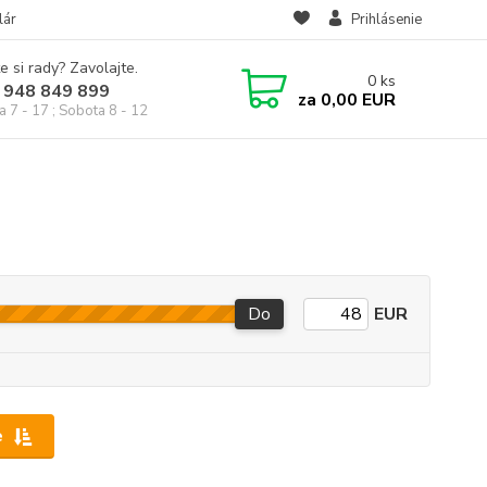
lár
Prihlásenie
e si rady? Zavolajte.
0
ks
 948 849 899
za
0,00 EUR
a 7 - 17 ; Sobota 8 - 12
Do
EUR
e