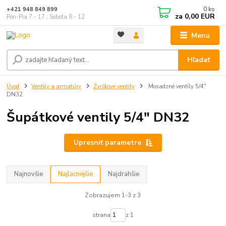
0
ks
+421 948 849 899
za
0,00 EUR
Pon-Pia 7 - 17 ; Sobota 8 - 12
Menu
Hľadať
Úvod
Ventily a armatúry
Zvrškové ventily
Mosadzné ventily 5/4"
DN32
Šupátkové ventily 5/4" DN32
Upresniť parametre
Najnovšie
Najlacnejšie
Najdrahšie
Zobrazujem 1-3 z 3
strana
z 1