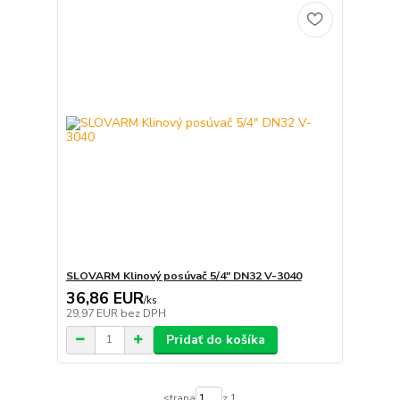
SLOVARM Klinový posúvač 5/4" DN32 V-3040
36,86 EUR
/
ks
29,97 EUR
bez DPH
Pridať do košíka
strana
z 1