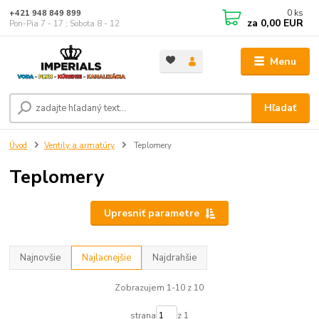
0
ks
+421 948 849 899
za
0,00 EUR
Pon-Pia 7 - 17 ; Sobota 8 - 12
Menu
Hľadať
Úvod
Ventily a armatúry
Teplomery
Teplomery
Upresniť parametre
Najnovšie
Najlacnejšie
Najdrahšie
Zobrazujem 1-10 z 10
strana
z 1