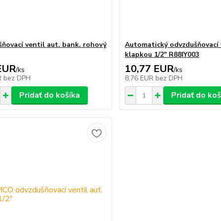
ňovací ventil aut. bank. rohový
Automatický odvzdušňovací v
klapkou 1/2" R88IY003
EUR
10,77 EUR
/
ks
/
ks
R
bez DPH
8,76 EUR
bez DPH
Pridať do košíka
Pridať do koš