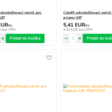
odvzdušňovací ventil aut.
Caleffi odvzdušňovací ventil
1/8"
priamy 3/8"
EUR
5,41 EUR
/
ks
/
ks
R
bez DPH
4,40 EUR
bez DPH
Pridať do košíka
Pridať do koš