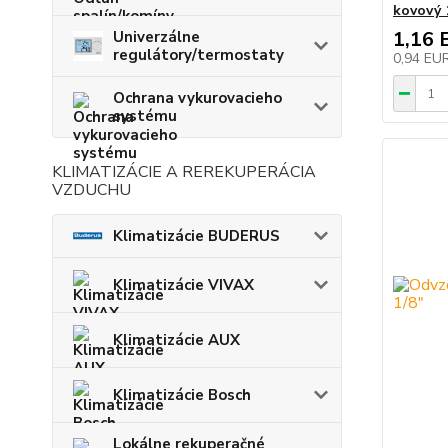
kovový 
1,16 
Univerzálne
regulátory/termostaty
0,94 EU
Ochrana vykurovacieho
systému
KLIMATIZÁCIE A REREKUPERÁCIA
VZDUCHU
Klimatizácie BUDERUS
Klimatizácie VIVAX
Klimatizácie AUX
Klimatizácie Bosch
Lokálne rekuperačné