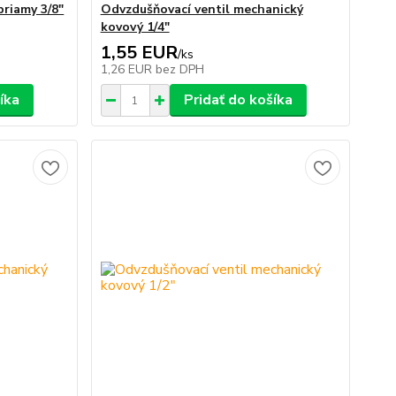
priamy 3/8"
Odvzdušňovací ventil mechanický
kovový 1/4"
1,55 EUR
/
ks
1,26 EUR
bez DPH
íka
Pridať do košíka