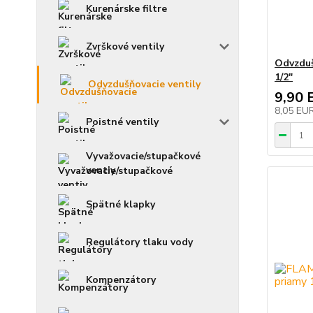
Kurenárske filtre
Zvrškové ventily
Odvzduš
1/2"
Odvzdušňovacie ventily
9,90 
8,05 EU
Poistné ventily
Vyvažovacie/stupačkové
ventiy
Spätné klapky
Regulátory tlaku vody
Kompenzátory