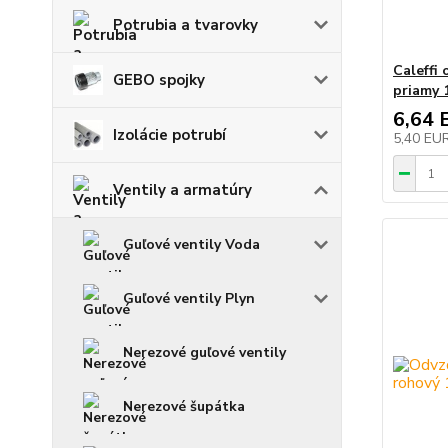
Potrubia a tvarovky
Caleffi 
GEBO spojky
priamy 
6,64 
Izolácie potrubí
5,40 EU
Ventily a armatúry
Guľové ventily Voda
Guľové ventily Plyn
Nerezové guľové ventily
Nerezové šupátka