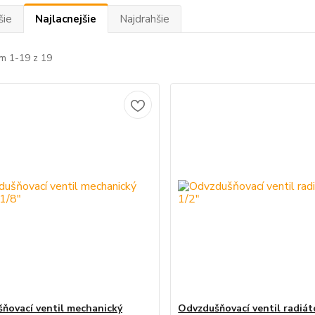
šie
Najlacnejšie
Najdrahšie
m 1-19 z 19
ňovací ventil mechanický
Odvzdušňovací ventil radiát