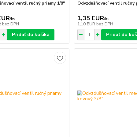
ňovací ventil ručný priamy 1/8"
Odvzdušňovací ventil ručný 
EUR
1,35 EUR
/
ks
/
ks
R
bez DPH
1,10 EUR
bez DPH
Pridať do košíka
Pridať do koš