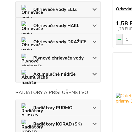
Odvzduš
Ohrievače vody ELIZ
1,58 
Ohrievače vody HAKL
1,28 EU
Ohrievače vody DRAŽICE
Plynové ohrievače vody
Akumulačné nádrže
RADIÁTORY A PRÍSLUŠENSTVO
Radiátory PURMO
Radiátory KORAD (SK)