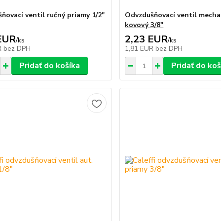
ňovací ventil ručný priamy 1/2"
Odvzdušňovací ventil mecha
kovový 3/8"
EUR
2,23 EUR
/
ks
/
ks
R
bez DPH
1,81 EUR
bez DPH
Pridať do košíka
Pridať do koš