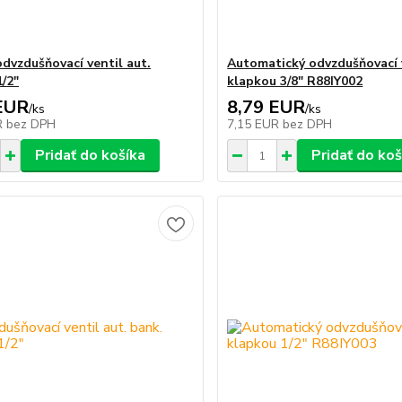
odvzdušňovací ventil aut.
Automatický odvzdušňovací v
1/2"
klapkou 3/8" R88IY002
EUR
8,79 EUR
/
ks
/
ks
R
bez DPH
7,15 EUR
bez DPH
Pridať do košíka
Pridať do koš