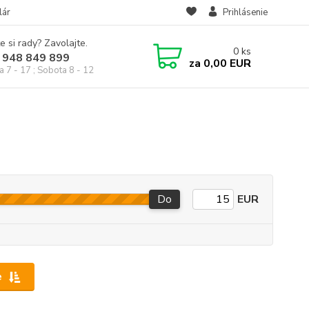
lár
Prihlásenie
e si rady? Zavolajte.
0
ks
 948 849 899
za
0,00 EUR
a 7 - 17 ; Sobota 8 - 12
Do
EUR
e