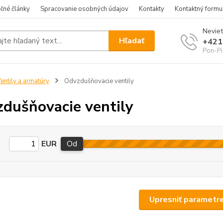
ľné články
Spracovanie osobných údajov
Kontakty
Kontaktný formu
Neviet
Hľadať
+421
Pon-Pi
entily a armatúry
Odvzdušňovacie ventily
dušňovacie ventily
EUR
Od
Upresniť parametr