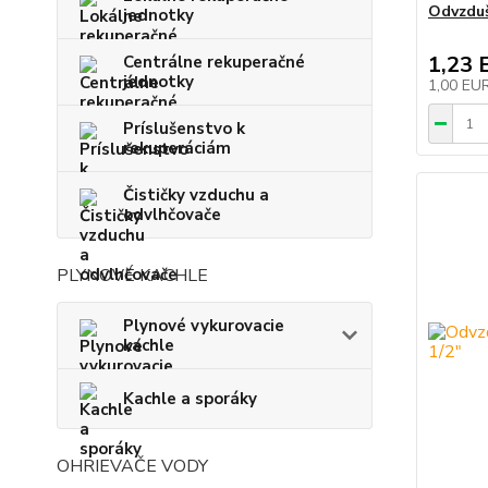
Odvzduš
jednotky
1,23 
Centrálne rekuperačné
jednotky
1,00 EU
Príslušenstvo k
rekuperáciám
Čističky vzduchu a
odvlhčovače
PLYNOVÉ KACHLE
Plynové vykurovacie
kachle
Kachle a sporáky
OHRIEVAČE VODY