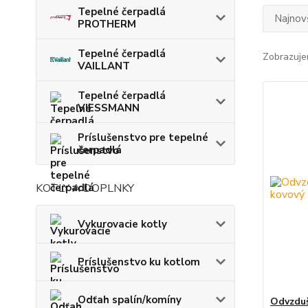
Tepelné čerpadlá
Najnov
PROTHERM
Tepelné čerpadlá
Zobrazuje
VAILLANT
Tepelné čerpadlá
VIESSMANN
Príslušenstvo pre tepelné
čerpadlá
KOTLY A DOPLNKY
Vykurovacie kotly
Príslušenstvo ku kotlom
Odťah spalín/komíny
Odvzduš