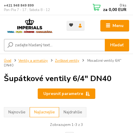
0
ks
+421 948 849 899
za
0,00 EUR
Pon-Pia 7 - 17 ; Sobota 8 - 12
Menu
Hľadať
Úvod
Ventily a armatúry
Zvrškové ventily
Mosadzné ventily 6/4"
DN40
Šupátkové ventily 6/4" DN40
Upresniť parametre
Najnovšie
Najlacnejšie
Najdrahšie
Zobrazujem 1-3 z 3