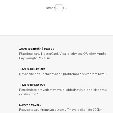
strana
z 1
100% bezpečná platba
Platobné karty MasterCard, Visa, platby cez QR kódy, Apple
Pay, Google Pay a iné
+421 948 849 899
Neváhajte nás kontaktovať pri problémoch s výberom tovaru
+421 948 630 604
Potrebujete preveriť stav svojej objednávky alebo skladovú
dostupnosť?
Rozvoz tovaru
Rozvoz tovaru firemným autom v Trnave a okolí do 100km.