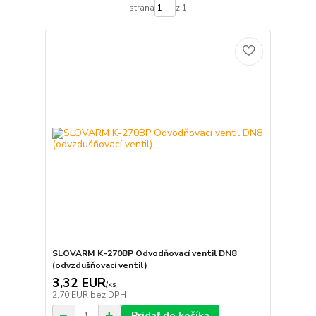
strana
z 1
SLOVARM K-270BP Odvodňovací ventil DN8
(odvzdušňovací ventil)
3,32 EUR
/
ks
2,70 EUR
bez DPH
Pridať do košíka