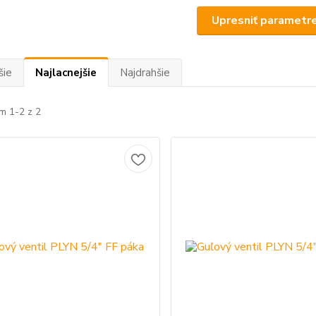
Upresniť parametr
šie
Najlacnejšie
Najdrahšie
m 1-2 z 2