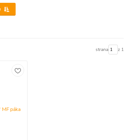
e
strana
z 1