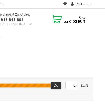
lár
Prihlásenie
e si rady? Zavolajte.
0
ks
 948 849 899
za
0,00 EUR
a 7 - 17 ; Sobota 8 - 12
2
Do
EUR