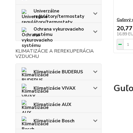
Univerzálne
regulátory/termostaty
Guľový 
20,77
Ochrana vykurovacieho
16,89 E
systému
KLIMATIZÁCIE A REREKUPERÁCIA
VZDUCHU
Klimatizácie BUDERUS
Guľo
Klimatizácie VIVAX
Klimatizácie AUX
Klimatizácie Bosch