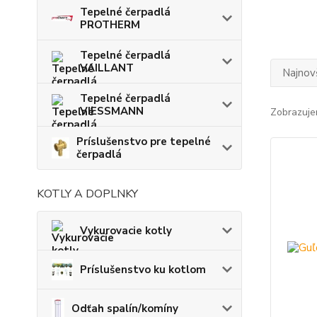
Tepelné čerpadlá
PROTHERM
Tepelné čerpadlá
VAILLANT
Najnov
Tepelné čerpadlá
VIESSMANN
Zobrazuje
Príslušenstvo pre tepelné
čerpadlá
KOTLY A DOPLNKY
Vykurovacie kotly
Príslušenstvo ku kotlom
Odťah spalín/komíny