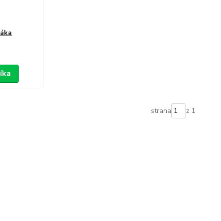
páka
íka
strana
z 1