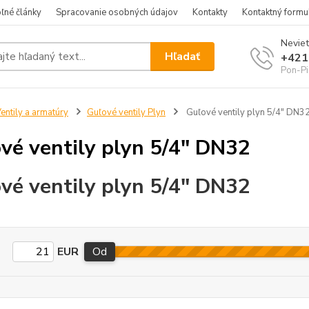
ľné články
Spracovanie osobných údajov
Kontakty
Kontaktný formu
Neviet
Hľadať
+421
Pon-Pi
entily a armatúry
Guľové ventily Plyn
Guľové ventily plyn 5/4" DN3
vé ventily plyn 5/4" DN32
vé ventily plyn 5/4" DN32
EUR
Od