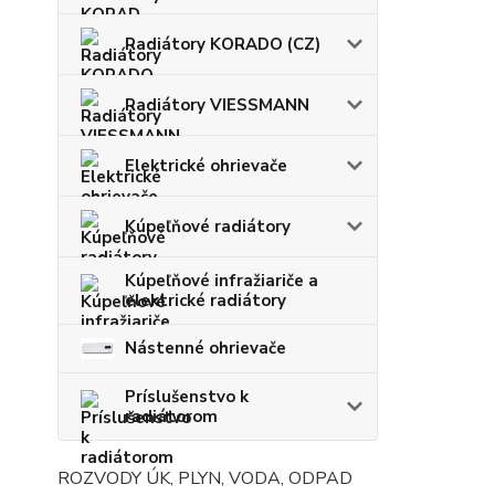
Radiátory KORADO (CZ)
Radiátory VIESSMANN
Elektrické ohrievače
Kúpeľňové radiátory
Kúpeľňové infražiariče a
elektrické radiátory
Nástenné ohrievače
Príslušenstvo k
radiátorom
ROZVODY ÚK, PLYN, VODA, ODPAD