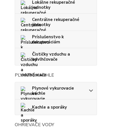
Lokálne rekuperačné
jednotky
Centrálne rekuperačné
jednotky
Príslušenstvo k
rekuperáciám
Čističky vzduchu a
odvlhčovače
PLYNOVÉ KACHLE
Plynové vykurovacie
kachle
Kachle a sporáky
OHRIEVAČE VODY