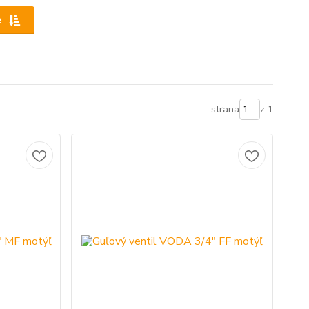
e
strana
z 1