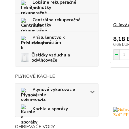
Lokálne rekuperačné
jednotky
Centrálne rekuperačné
jednotky
Guľový 
Príslušenstvo k
8,18 
rekuperáciám
6,65 EU
Čističky vzduchu a
odvlhčovače
PLYNOVÉ KACHLE
Plynové vykurovacie
kachle
Kachle a sporáky
OHRIEVAČE VODY