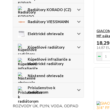
Radiátory KORADO (CZ)
Radiátory VIESSMANN
GIACOMI
Elektrické ohrievače
MF pák
18,29
Kúpeľňové radiátory
14,87 E
Kúpeľňové infražiariče a
elektrické radiátory
Nástenné ohrievače
Príslušenstvo k
radiátorom
ROZVODY ÚK, PLYN, VODA, ODPAD