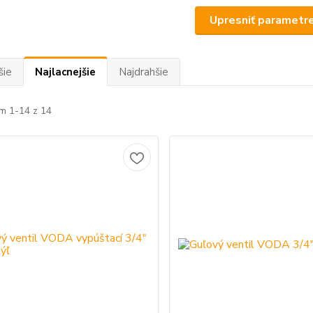
Upresniť parametr
šie
Najlacnejšie
Najdrahšie
m 1-14 z 14