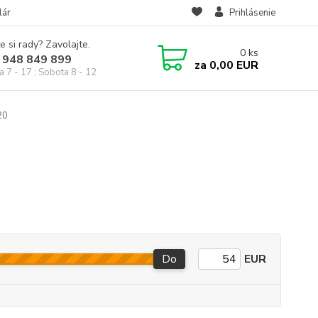
lár
Prihlásenie
e si rady? Zavolajte.
0
ks
 948 849 899
za
0,00 EUR
a 7 - 17 ; Sobota 8 - 12
20
Do
EUR