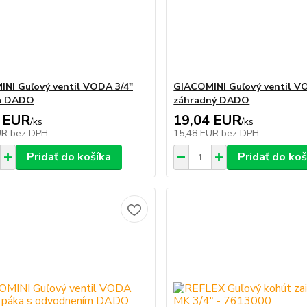
NI Guľový ventil VODA 3/4"
GIACOMINI Guľový ventil V
a DADO
záhradný DADO
 EUR
19,04 EUR
/
ks
/
ks
UR
bez DPH
15,48 EUR
bez DPH
Pridať do košíka
Pridať do koš