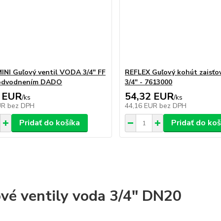
NI Guľový ventil VODA 3/4" FF
REFLEX Guľový kohút zaisťo
 odvodnením DADO
3/4" - 7613000
 EUR
54,32 EUR
/
ks
/
ks
UR
bez DPH
44,16 EUR
bez DPH
Pridať do košíka
Pridať do koš
vé ventily voda 3/4" DN20