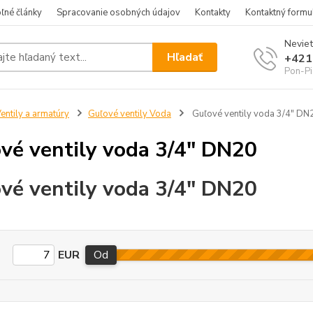
ľné články
Spracovanie osobných údajov
Kontakty
Kontaktný formu
Neviet
Hľadať
+421
Pon-Pi
entily a armatúry
Guľové ventily Voda
Guľové ventily voda 3/4" DN
vé ventily voda 3/4" DN20
vé ventily voda 3/4" DN20
EUR
Od