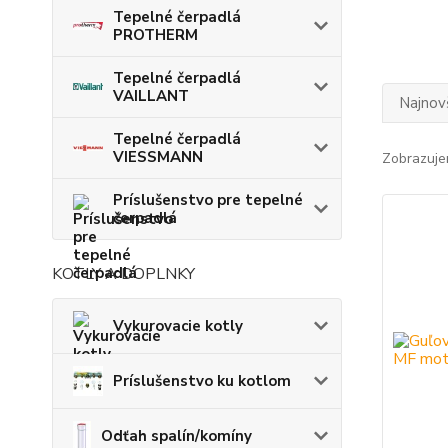
Tepelné čerpadlá
PROTHERM
Tepelné čerpadlá
VAILLANT
Najnov
Tepelné čerpadlá
VIESSMANN
Zobrazuje
Príslušenstvo pre tepelné
čerpadlá
KOTLY A DOPLNKY
Vykurovacie kotly
Príslušenstvo ku kotlom
Odťah spalín/komíny