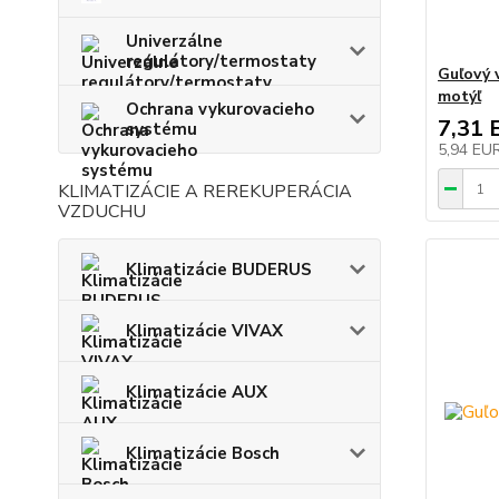
Univerzálne
regulátory/termostaty
Guľový 
motýľ
Ochrana vykurovacieho
7,31 
systému
5,94 EU
KLIMATIZÁCIE A REREKUPERÁCIA
VZDUCHU
Klimatizácie BUDERUS
Klimatizácie VIVAX
Klimatizácie AUX
Klimatizácie Bosch