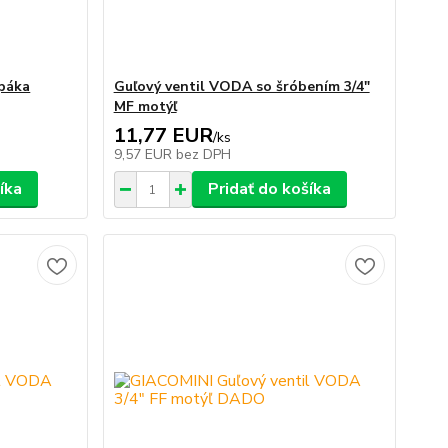
 páka
Guľový ventil VODA so šróbením 3/4"
MF motýľ
11,77 EUR
/
ks
9,57 EUR
bez DPH
íka
Pridať do košíka