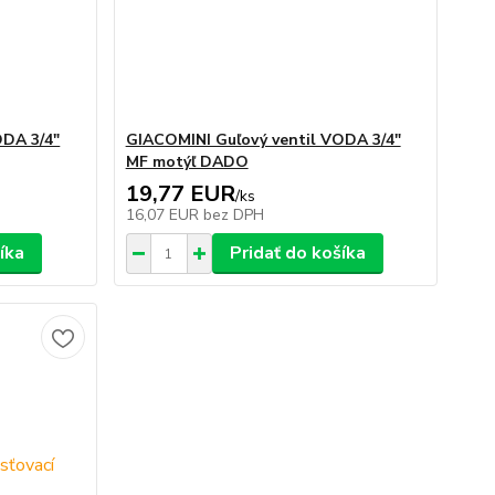
ODA 3/4"
GIACOMINI Guľový ventil VODA 3/4"
MF motýľ DADO
19,77 EUR
/
ks
16,07 EUR
bez DPH
íka
Pridať do košíka