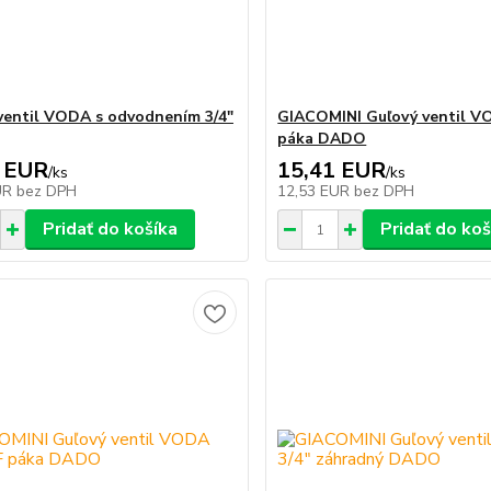
ventil VODA s odvodnením 3/4"
GIACOMINI Guľový ventil VO
páka DADO
 EUR
15,41 EUR
/
ks
/
ks
UR
bez DPH
12,53 EUR
bez DPH
Pridať do košíka
Pridať do koš