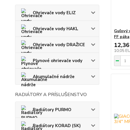
Ohrievače vody ELIZ
Ohrievače vody HAKL
Guľový 
FF páka
12,36
Ohrievače vody DRAŽICE
10,05 E
Plynové ohrievače vody
Akumulačné nádrže
RADIÁTORY A PRÍSLUŠENSTVO
Radiátory PURMO
Radiátory KORAD (SK)