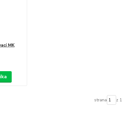
vací MK
íka
strana
z 1