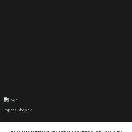
Imperialshop.sk
+421 948 849 899
Pon-Pia 7 - 17 ; Sobota 8 - 12