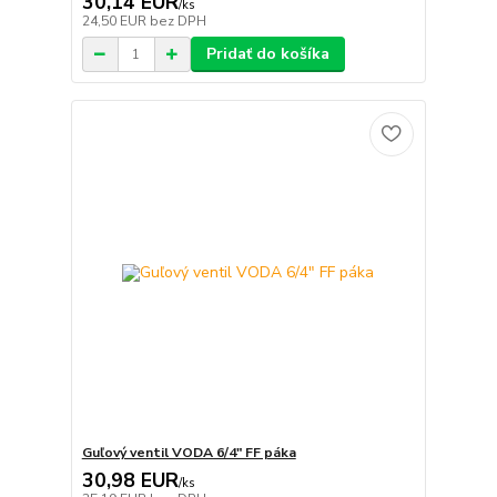
30,14 EUR
/
ks
24,50 EUR
bez DPH
Pridať do košíka
Guľový ventil VODA 6/4" FF páka
30,98 EUR
/
ks