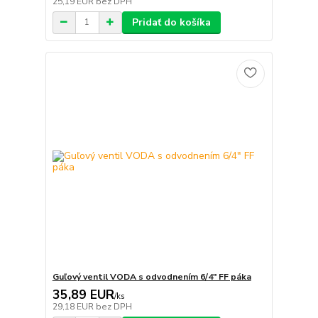
25,19 EUR
bez DPH
Pridať do košíka
Guľový ventil VODA s odvodnením 6/4" FF páka
35,89 EUR
/
ks
29,18 EUR
bez DPH