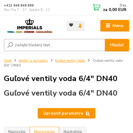
0
ks
+421 948 849 899
za
0,00 EUR
Pon-Pia 7 - 17 ; Sobota 8 - 12
Menu
Hľadať
Úvod
Ventily a armatúry
Guľové ventily Voda
Guľové ventily voda
6/4" DN40
Guľové ventily voda 6/4" DN40
Guľové ventily voda 6/4" DN40
Upresniť parametre
Najnovšie
Najlacnejšie
Najdrahšie