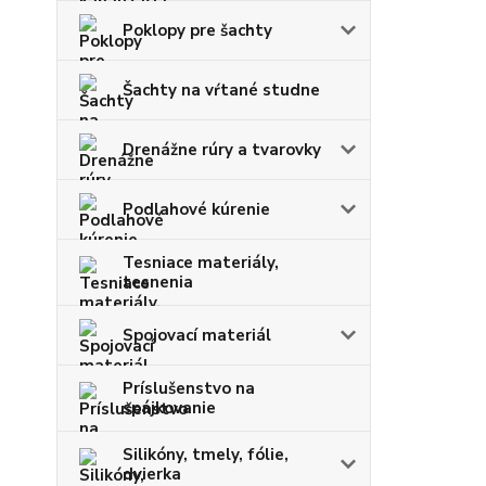
Poklopy pre šachty
Šachty na vŕtané studne
Drenážne rúry a tvarovky
Podlahové kúrenie
Tesniace materiály,
tesnenia
Spojovací materiál
Príslušenstvo na
spájkovanie
Silikóny, tmely, fólie,
dvierka