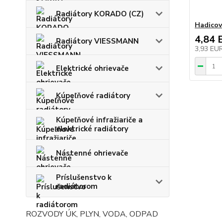
Radiátory KORADO (CZ)
Hadicov
4,84 
Radiátory VIESSMANN
3,93 EU
Elektrické ohrievače
Kúpeľňové radiátory
Kúpeľňové infražiariče a
elektrické radiátory
Nástenné ohrievače
Príslušenstvo k
radiátorom
ROZVODY ÚK, PLYN, VODA, ODPAD