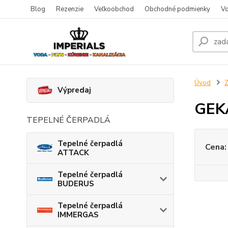
Blog
Rezenzie
Veľkoobchod
Obchodné podmienky
Vo
Úvod
Z
Výpredaj
GEKA
TEPELNÉ ČERPADLÁ
Tepelné čerpadlá
Cena:
ATTACK
Tepelné čerpadlá
BUDERUS
Tepelné čerpadlá
IMMERGAS