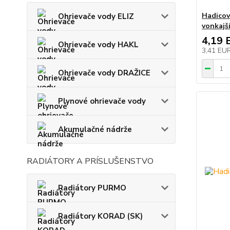
Hadicov
Ohrievače vody ELIZ
vonkajší
4,19 
Ohrievače vody HAKL
3,41 EU
Ohrievače vody DRAŽICE
Plynové ohrievače vody
Akumulačné nádrže
RADIÁTORY A PRÍSLUŠENSTVO
Radiátory PURMO
Radiátory KORAD (SK)