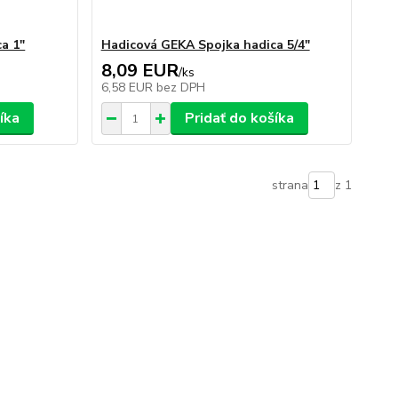
a 1"
Hadicová GEKA Spojka hadica 5/4"
8,09 EUR
/
ks
6,58 EUR
bez DPH
íka
Pridať do košíka
strana
z 1