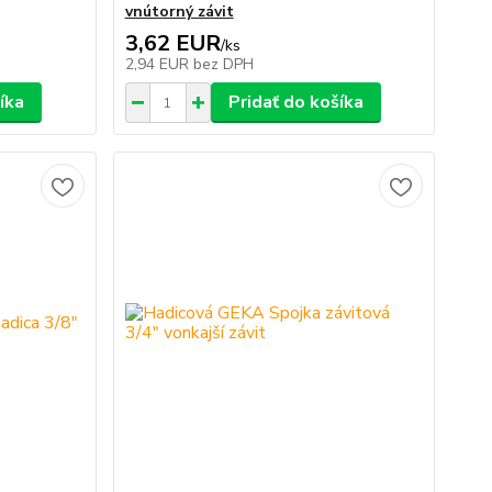
vnútorný závit
3,62 EUR
/
ks
2,94 EUR
bez DPH
íka
Pridať do košíka