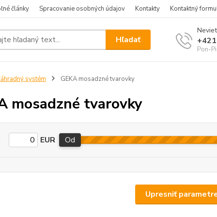
ľné články
Spracovanie osobných údajov
Kontakty
Kontaktný formu
Neviet
Hľadať
+421
Pon-Pi
áhradný systém
GEKA mosadzné tvarovky
 mosadzné tvarovky
EUR
Od
Upresniť parametr