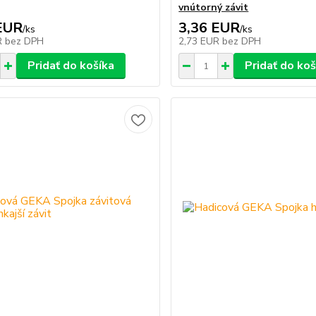
vnútorný závit
EUR
3,36 EUR
/
ks
/
ks
R
bez DPH
2,73 EUR
bez DPH
Pridať do košíka
Pridať do koš