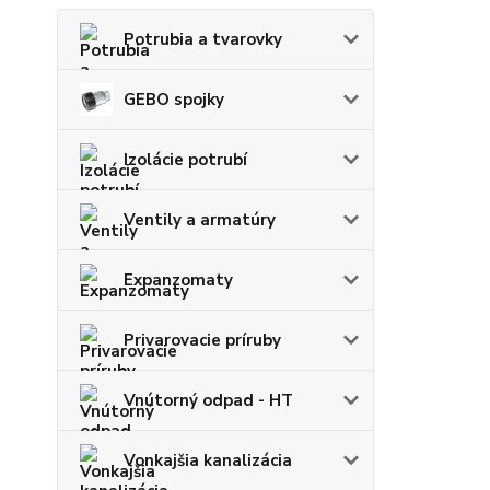
Potrubia a tvarovky
GEBO spojky
Izolácie potrubí
Ventily a armatúry
Expanzomaty
Privarovacie príruby
Vnútorný odpad - HT
Vonkajšia kanalizácia