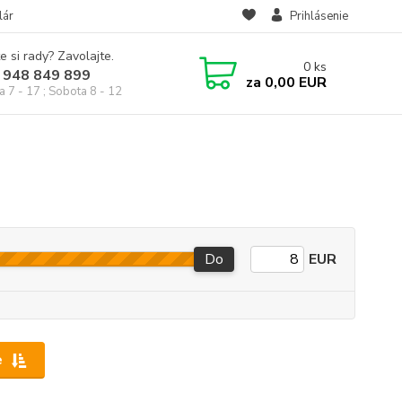
lár
Prihlásenie
e si rady? Zavolajte.
0
ks
 948 849 899
za
0,00 EUR
a 7 - 17 ; Sobota 8 - 12
Do
EUR
e