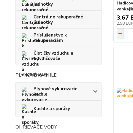
Hadicov
jednotky
vonkajší
3,67 
Centrálne rekuperačné
jednotky
2,98 EU
Príslušenstvo k
rekuperáciám
Čističky vzduchu a
odvlhčovače
PLYNOVÉ KACHLE
Plynové vykurovacie
kachle
Kachle a sporáky
OHRIEVAČE VODY