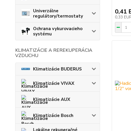
0,41 
Univerzálne
regulátory/termostaty
0,33 EU
Ochrana vykurovacieho
systému
KLIMATIZÁCIE A REREKUPERÁCIA
VZDUCHU
Klimatizácie BUDERUS
Klimatizácie VIVAX
Klimatizácie AUX
Klimatizácie Bosch
Lokálne rekuperačné