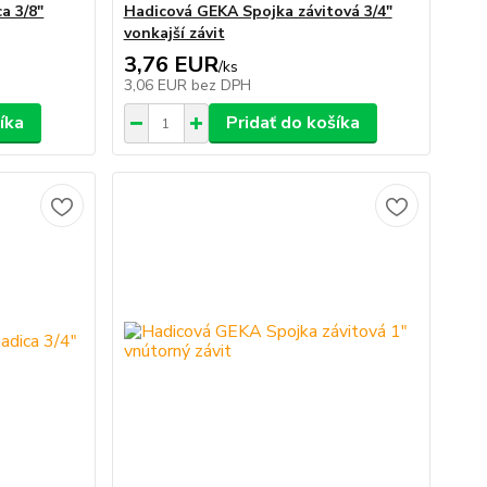
a 3/8"
Hadicová GEKA Spojka závitová 3/4"
vonkajší závit
3,76 EUR
/
ks
3,06 EUR
bez DPH
íka
Pridať do košíka