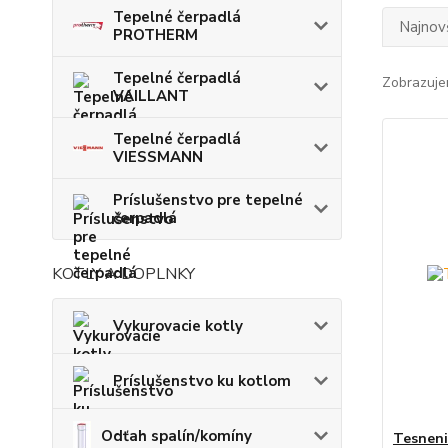
Tepelné čerpadlá
Najnov
PROTHERM
Tepelné čerpadlá
Zobrazuje
VAILLANT
Tepelné čerpadlá
VIESSMANN
Príslušenstvo pre tepelné
čerpadlá
KOTLY A DOPLNKY
Vykurovacie kotly
Príslušenstvo ku kotlom
Odťah spalín/komíny
Tesneni