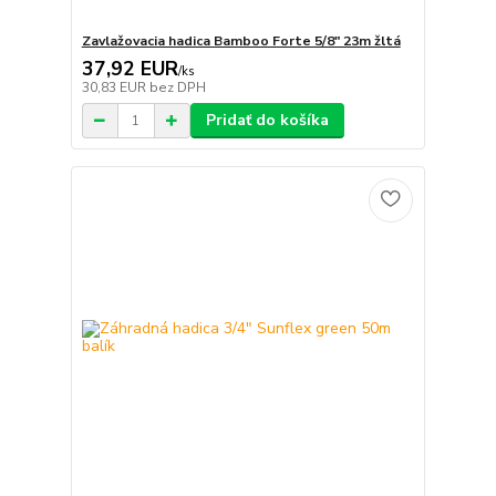
Zavlažovacia hadica Bamboo Forte 5/8" 23m žltá
37,92 EUR
/
ks
30,83 EUR
bez DPH
Pridať do košíka