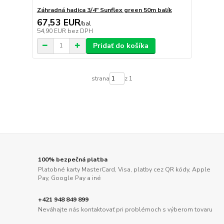
Záhradná hadica 3/4" Sunflex green 50m balík
67,53 EUR
/
bal
54,90 EUR
bez DPH
Pridať do košíka
strana
z 1
100% bezpečná platba
Platobné karty MasterCard, Visa, platby cez QR kódy, Apple
Pay, Google Pay a iné
+421 948 849 899
Neváhajte nás kontaktovať pri problémoch s výberom tovaru