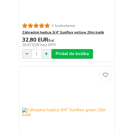
1 hodnotenie
Záhradná hadica 3/4" Sunflex yellow 25m balík
32,80 EUR
/
bal
26,67 EUR
bez DPH
Pridať do košíka