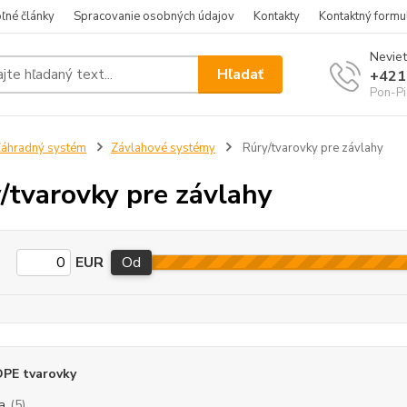
ľné články
Spracovanie osobných údajov
Kontakty
Kontaktný formu
Neviet
Hľadať
+421
Pon-Pi
áhradný systém
Závlahové systémy
Rúry/tvarovky pre závlahy
/tvarovky pre závlahy
EUR
Od
DPE tvarovky
a
(5)