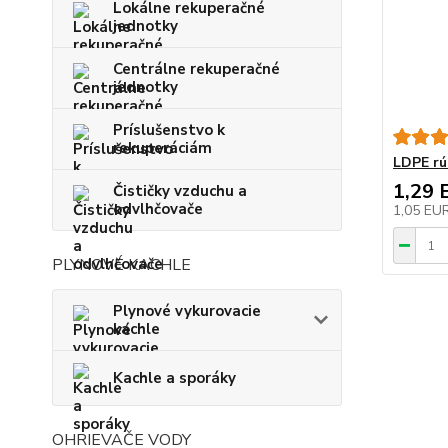
Lokálne rekuperačné
jednotky
Centrálne rekuperačné
jednotky
Príslušenstvo k
rekuperáciám
LDPE rú
1,29 
Čističky vzduchu a
odvlhčovače
1,05 EU
PLYNOVÉ KACHLE
Plynové vykurovacie
kachle
Kachle a sporáky
OHRIEVAČE VODY