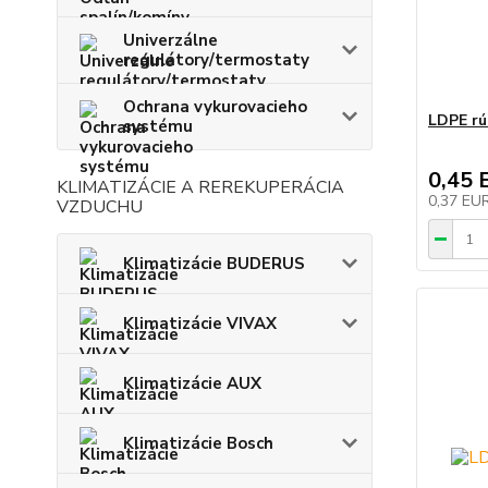
Univerzálne
regulátory/termostaty
Ochrana vykurovacieho
LDPE rú
systému
0,45 
KLIMATIZÁCIE A REREKUPERÁCIA
0,37 EU
VZDUCHU
Klimatizácie BUDERUS
Klimatizácie VIVAX
Klimatizácie AUX
Klimatizácie Bosch