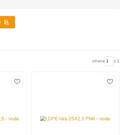
e
strana
z 1