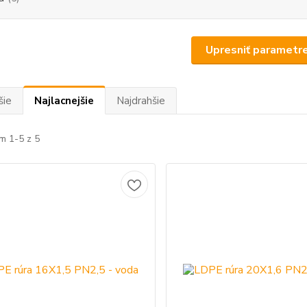
Upresniť parametr
šie
Najlacnejšie
Najdrahšie
m 1-5 z 5