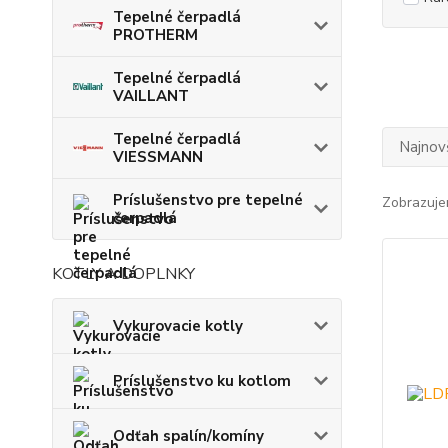
Tepelné čerpadlá
PROTHERM
Tepelné čerpadlá
VAILLANT
Tepelné čerpadlá
Najnov
VIESSMANN
Príslušenstvo pre tepelné
Zobrazuje
čerpadlá
KOTLY A DOPLNKY
Vykurovacie kotly
Príslušenstvo ku kotlom
Odťah spalín/komíny