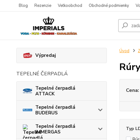
Blog
Rezenzie
Veľkoobchod
Obchodné podmienky
Vo
Úvod
Z
Výpredaj
Rúry
TEPELNÉ ČERPADLÁ
Tepelné čerpadlá
Cena:
ATTACK
Tepelné čerpadlá
BUDERUS
Tepelné čerpadlá
Typ L
IMMERGAS
Rúr