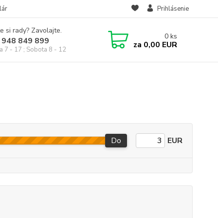
lár
Prihlásenie
e si rady? Zavolajte.
0
ks
 948 849 899
za
0,00 EUR
a 7 - 17 ; Sobota 8 - 12
Do
EUR