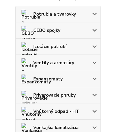
Potrubia a tvarovky
GEBO spojky
Izolácie potrubí
Ventily a armatúry
Expanzomaty
Privarovacie príruby
Vnútorný odpad - HT
Vonkajšia kanalizácia