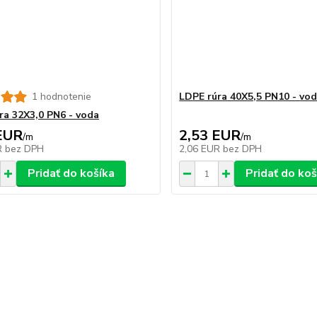
1 hodnotenie
LDPE rúra 40X5,5 PN10 - vo
ra 32X3,0 PN6 - voda
EUR
2,53 EUR
/
m
/
m
R
bez DPH
2,06 EUR
bez DPH
Pridať do košíka
Pridať do koš