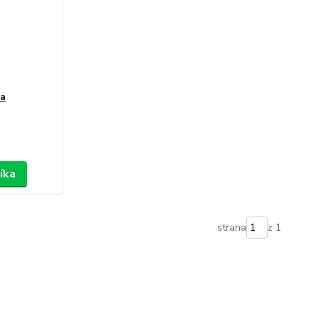
da
íka
strana
z 1