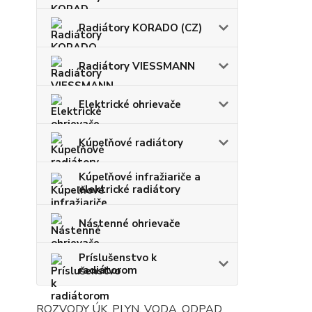
Radiátory KORADO (CZ)
Radiátory VIESSMANN
Elektrické ohrievače
Kúpeľňové radiátory
Kúpeľňové infražiariče a
elektrické radiátory
Nástenné ohrievače
Príslušenstvo k
radiátorom
ROZVODY ÚK, PLYN, VODA, ODPAD