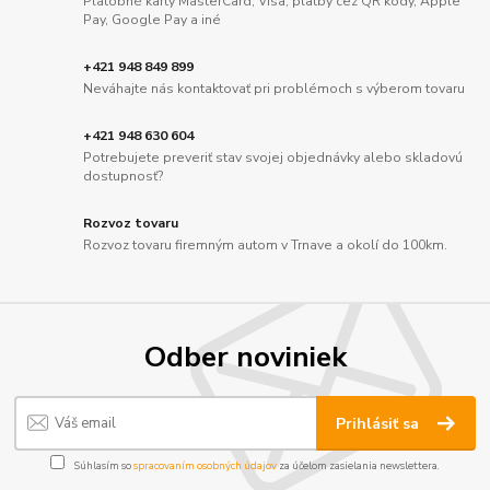
Platobné karty MasterCard, Visa, platby cez QR kódy, Apple
Pay, Google Pay a iné
+421 948 849 899
Neváhajte nás kontaktovať pri problémoch s výberom tovaru
+421 948 630 604
Potrebujete preveriť stav svojej objednávky alebo skladovú
dostupnosť?
Rozvoz tovaru
Rozvoz tovaru firemným autom v Trnave a okolí do 100km.
Odber noviniek
Prihlásiť sa
Súhlasím so
spracovaním osobných údajov
za účelom zasielania newslettera.