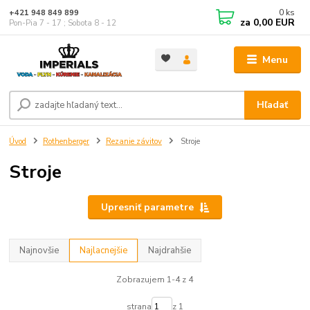
0
ks
+421 948 849 899
za
0,00 EUR
Pon-Pia 7 - 17 ; Sobota 8 - 12
Menu
Hľadať
Úvod
Rothenberger
Rezanie závitov
Stroje
Stroje
Upresniť parametre
Najnovšie
Najlacnejšie
Najdrahšie
Zobrazujem 1-4 z 4
strana
z 1