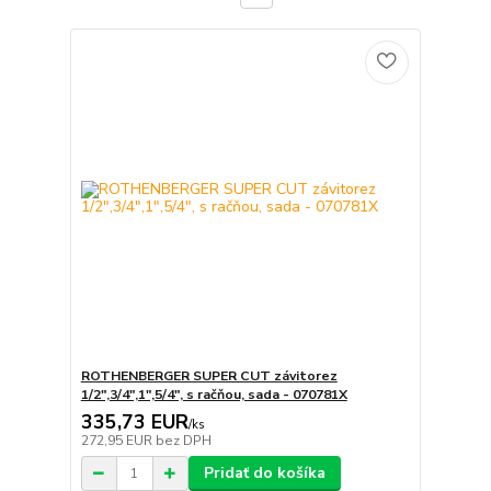
ROTHENBERGER SUPER CUT závitorez
1/2",3/4",1",5/4", s račňou, sada - 070781X
335,73 EUR
/
ks
272,95 EUR
bez DPH
Pridať do košíka