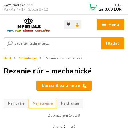
0
ks
+421 948 849 899
za
0,00 EUR
Pon-Pia 7 - 17 ; Sobota 8 - 12
Menu
Hľadať
Úvod
Rothenberger
Rezanie rúr - mechanické
Rezanie rúr - mechanické
Upresniť parametre
Najnovšie
Najlacnejšie
Najdrahšie
Zobrazujem 1-8 z 8
strana
z 1