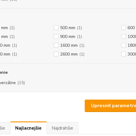
0 mm
(1)
500 mm
(1)
600
0 mm
(1)
900 mm
(1)
100
00 mm
(1)
1600 mm
(1)
180
00 mm
(1)
2600 mm
(1)
300
enie
verzálne
(15)
Upresniť parametr
šie
Najlacnejšie
Najdrahšie