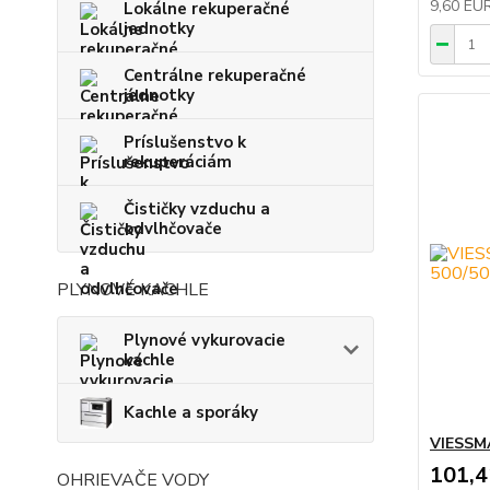
9,60 EU
Lokálne rekuperačné
jednotky
Centrálne rekuperačné
jednotky
Príslušenstvo k
rekuperáciám
Čističky vzduchu a
odvlhčovače
PLYNOVÉ KACHLE
Plynové vykurovacie
kachle
Kachle a sporáky
VIESSMA
101,
OHRIEVAČE VODY