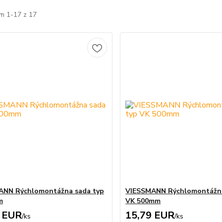
m 1-17 z 17
ANN Rýchlomontážna sada typ
VIESSMANN Rýchlomontážna
m
VK 500mm
 EUR
15,79 EUR
/
ks
/
ks