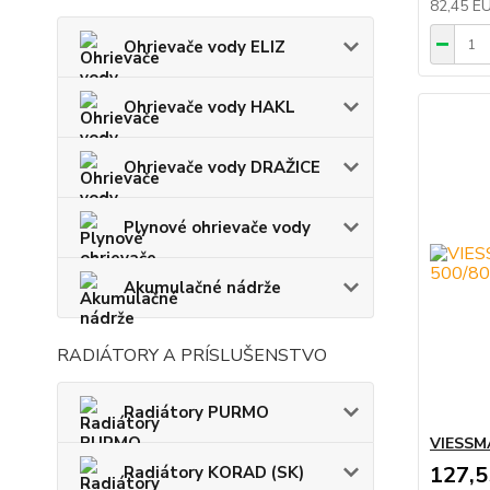
82,45 E
Ohrievače vody ELIZ
Ohrievače vody HAKL
Ohrievače vody DRAŽICE
Plynové ohrievače vody
Akumulačné nádrže
RADIÁTORY A PRÍSLUŠENSTVO
Radiátory PURMO
VIESSMA
127,
Radiátory KORAD (SK)