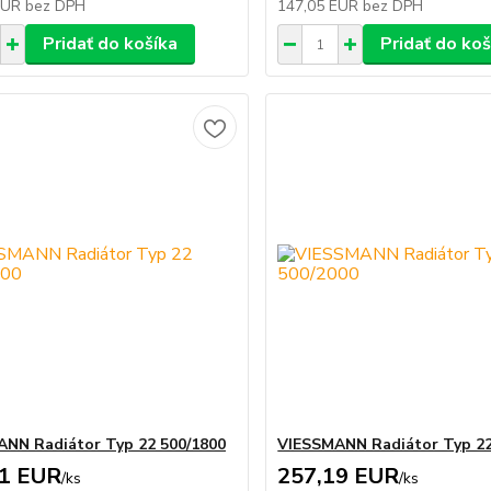
EUR
bez DPH
147,05 EUR
bez DPH
Pridať do košíka
Pridať do koš
NN Radiátor Typ 22 500/1800
VIESSMANN Radiátor Typ 22
01 EUR
257,19 EUR
/
ks
/
ks