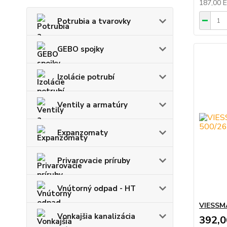
187,00 
Potrubia a tvarovky
GEBO spojky
Izolácie potrubí
Ventily a armatúry
Expanzomaty
Privarovacie príruby
Vnútorný odpad - HT
VIESSMA
Vonkajšia kanalizácia
392,