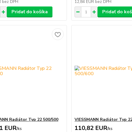
R
bez DPH
12,84 EUR
bez DPH
Pridať do košíka
Pridať do koš
NN Radiátor Typ 22 500/500
VIESSMANN Radiátor Typ 22
41 EUR
110,82 EUR
/
ks
/
ks