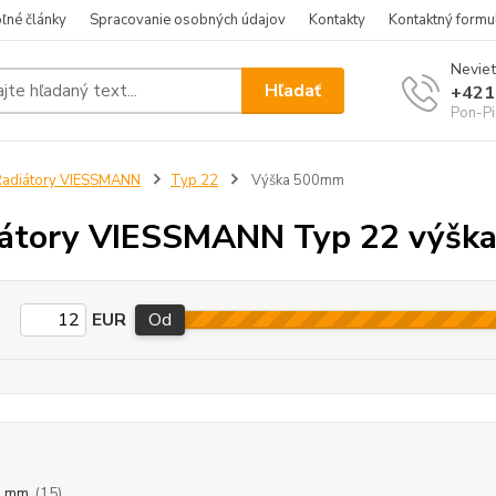
ľné články
Spracovanie osobných údajov
Kontakty
Kontaktný formu
Neviet
Hľadať
+421
Pon-Pi
Radiátory VIESSMANN
Typ 22
Výška 500mm
iátory VIESSMANN Typ 22 výšk
EUR
Od
0 mm
(15)