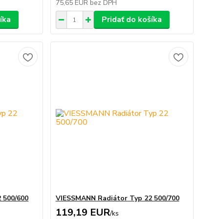
75,65 EUR
bez DPH
íka
Pridať do košíka
 500/600
VIESSMANN Radiátor Typ 22 500/700
119,19 EUR
/
ks