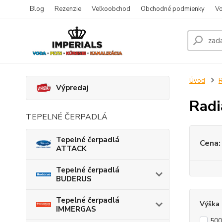
Blog
Rezenzie
Veľkoobchod
Obchodné podmienky
Vo
Úvod
Výpredaj
Rad
TEPELNÉ ČERPADLÁ
Tepelné čerpadlá
Cena:
ATTACK
Tepelné čerpadlá
BUDERUS
Tepelné čerpadlá
Výška
IMMERGAS
50