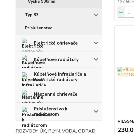
Výška 900mm
127,50 
Typ 33
Príslušenstvo
Elektrické ohrievače
Kúpeľňové radiátory
Kúpeľňové infražiariče a
elektrické radiátory
Nástenné ohrievače
Príslušenstvo k
radiátorom
VIESSMA
230,
ROZVODY ÚK, PLYN, VODA, ODPAD