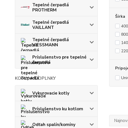
Tepelné čerpadlá
PROTHERM
Šírka
Tepelné čerpadlá
40
VAILLANT
80
Tepelné čerpadlá
14
VIESSMANN
22
Príslušenstvo pre tepelné
čerpadlá
Pripoj
KOTLY A DOPLNKY
Uni
Vykurovacie kotly
Príslušenstvo ku kotlom
Najnov
Odťah spalín/komíny