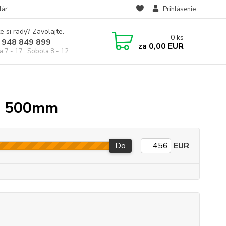
lár
Prihlásenie
e si rady? Zavolajte.
0
ks
 948 849 899
za
0,00 EUR
a 7 - 17 ; Sobota 8 - 12
a 500mm
Do
EUR