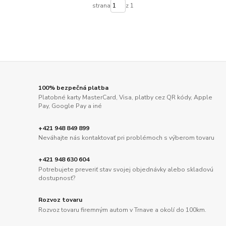
strana
z 1
100% bezpečná platba
Platobné karty MasterCard, Visa, platby cez QR kódy, Apple
Pay, Google Pay a iné
+421 948 849 899
Neváhajte nás kontaktovať pri problémoch s výberom tovaru
+421 948 630 604
Potrebujete preveriť stav svojej objednávky alebo skladovú
dostupnosť?
Rozvoz tovaru
Rozvoz tovaru firemným autom v Trnave a okolí do 100km.