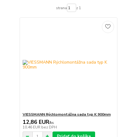
strana
z 1
VIESSMANN Rýchlomontážna sada typ K 900mm
12,86 EUR
/
ks
10,46 EUR
bez DPH
Pridať do košíka