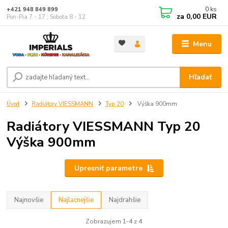
0
ks
+421 948 849 899
za
0,00 EUR
Pon-Pia 7 - 17 ; Sobota 8 - 12
Menu
Hľadať
Úvod
Radiátory VIESSMANN
Typ 20
Výška 900mm
Radiátory VIESSMANN Typ 20
Výška 900mm
Upresniť parametre
Najnovšie
Najlacnejšie
Najdrahšie
Zobrazujem 1-4 z 4