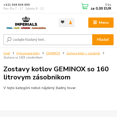
0
ks
+421 948 849 899
za
0,00 EUR
Pon-Pia 7 - 17 ; Sobota 8 - 12
Menu
Hľadať
Úvod
Vykurovacie kotly
GEMINOX
Zostava kotol + zásobník
Zostava so 160l zásobníkom
Zostavy kotlov GEMINOX so 160
litrovym zásobnikom
V tejto kategórii nebol nájdený žiadny tovar.