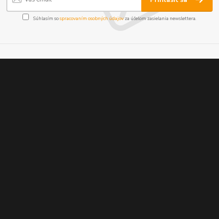
Súhlasím so
spracovaním osobných údajov
za účelom zasielania newslettera.