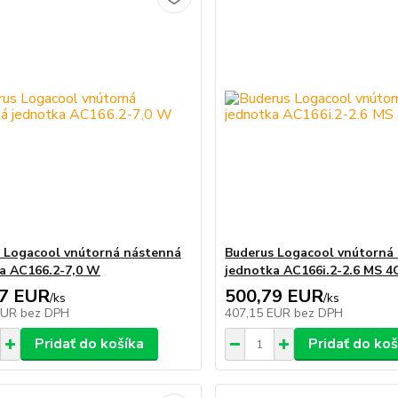
 Logacool vnútorná nástenná
Buderus Logacool vnútorná
a AC166.2-7,0 W
jednotka AC166i.2-2.6 MS 4
97 EUR
500,79 EUR
/
ks
/
ks
EUR
bez DPH
407,15 EUR
bez DPH
Pridať do košíka
Pridať do koš