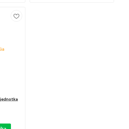
 jednotka
íka