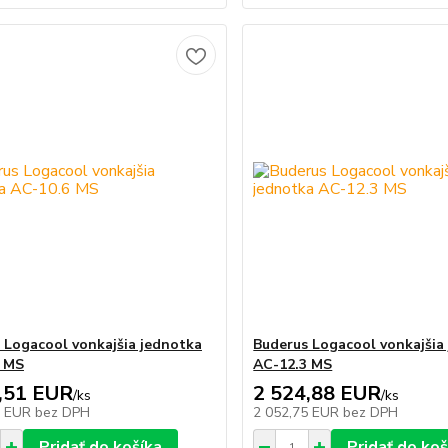
 Logacool vonkajšia jednotka
Buderus Logacool vonkajšia
6 MS
AC-12.3 MS
,51 EUR
2 524,88 EUR
/
ks
/
ks
5 EUR
bez DPH
2 052,75 EUR
bez DPH
Pridať do košíka
Pridať do koš