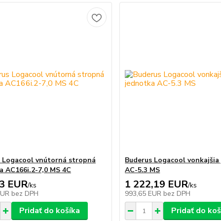
 Logacool vnútorná stropná
Buderus Logacool vonkajšia
a AC166i.2-7,0 MS 4C
AC-5.3 MS
53 EUR
1 222,19 EUR
/
ks
/
ks
EUR
bez DPH
993,65 EUR
bez DPH
Pridať do košíka
Pridať do koš