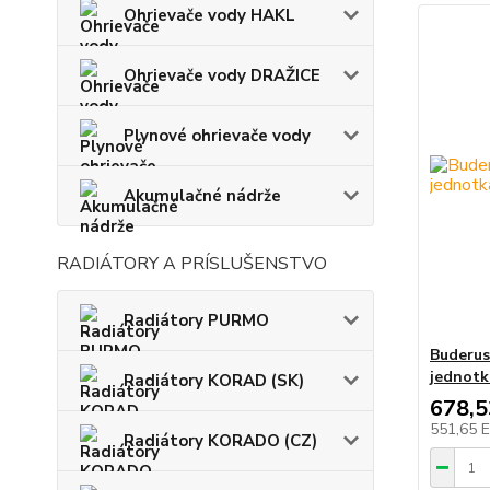
Ohrievače vody HAKL
Ohrievače vody DRAŽICE
Plynové ohrievače vody
Akumulačné nádrže
RADIÁTORY A PRÍSLUŠENSTVO
Radiátory PURMO
Buderus
jednotk
Radiátory KORAD (SK)
678,
551,65 
Radiátory KORADO (CZ)