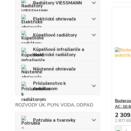
Radiátory VIESSMANN
Elektrické ohrievače
Kúpeľňové radiátory
Kúpeľňové infražiariče a
elektrické radiátory
Nástenné ohrievače
Príslušenstvo k
radiátorom
Buderus
ROZVODY ÚK, PLYN, VODA, ODPAD
AC-10.
2 309
Potrubia a tvarovky
1 877,6