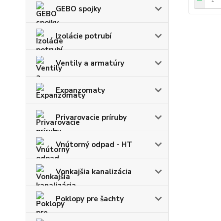
GEBO spojky
Izolácie potrubí
Ventily a armatúry
Expanzomaty
Privarovacie príruby
Vnútorný odpad - HT
Vonkajšia kanalizácia
Poklopy pre šachty