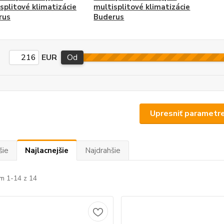
splitové klimatizácie
multisplitové klimatizácie
rus
Buderus
EUR
Od
Upresniť parametr
šie
Najlacnejšie
Najdrahšie
m 1-14 z 14