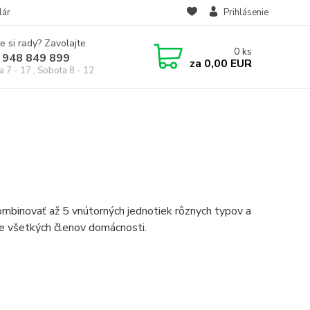
lár
Prihlásenie
e si rady? Zavolajte.
0
ks
 948 849 899
za
0,00 EUR
a 7 - 17 ; Sobota 8 - 12
ombinovať až 5 vnútorných jednotiek rôznych typov a
ie všetkých členov domácnosti.