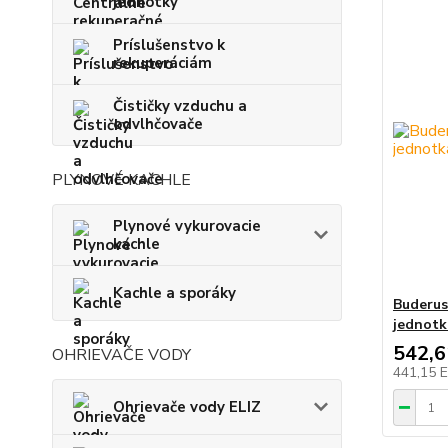
jednotky
Príslušenstvo k
rekuperáciám
Čističky vzduchu a
odvlhčovače
PLYNOVÉ KACHLE
Plynové vykurovacie
kachle
Kachle a sporáky
Buderus
jednotk
542,
OHRIEVAČE VODY
441,15 
Ohrievače vody ELIZ