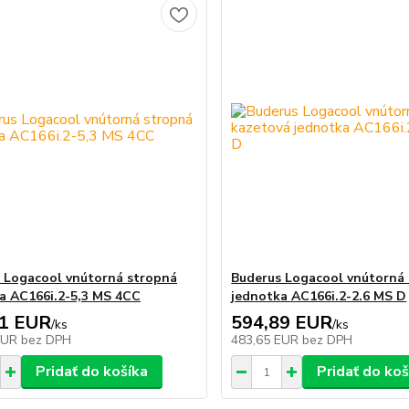
 Logacool vnútorná stropná
Buderus Logacool vnútorná
a AC166i.2-5,3 MS 4CC
jednotka AC166i.2-2.6 MS D
61 EUR
594,89 EUR
/
ks
/
ks
EUR
bez DPH
483,65 EUR
bez DPH
Pridať do košíka
Pridať do koš