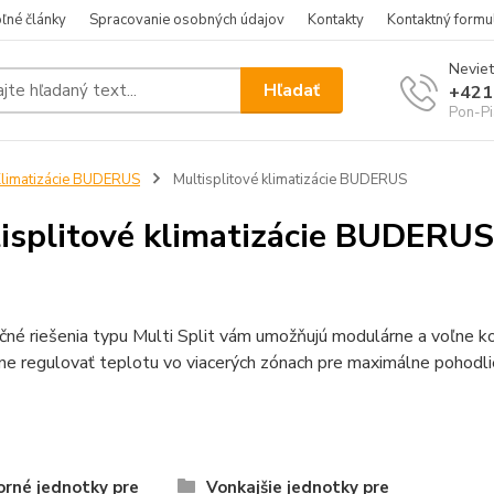
ľné články
Spracovanie osobných údajov
Kontakty
Kontaktný formu
Neviet
Hľadať
+421
Pon-Pi
limatizácie BUDERUS
Multisplitové klimatizácie BUDERUS
isplitové klimatizácie BUDERUS
čné riešenia typu Multi Split vám umožňujú modulárne a voľne k
lne regulovať teplotu vo viacerých zónach pre maximálne pohodl
rné jednotky pre
Vonkajšie jednotky pre