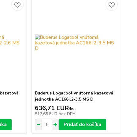
 kazetová
Buderus Logacool vnútorná kazetová
jednotka AC166i.2-3.5 MS D
636,71 EUR
/
ks
517,65 EUR
bez DPH
íka
Pridať do košíka