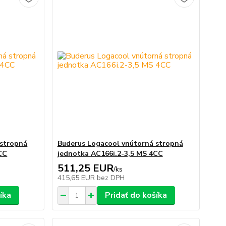
 stropná
Buderus Logacool vnútorná stropná
CC
jednotka AC166i.2-3,5 MS 4CC
511,25 EUR
/
ks
415,65 EUR
bez DPH
íka
Pridať do košíka