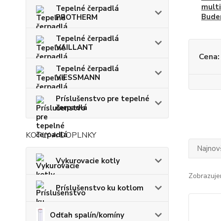
multi
Tepelné čerpadlá
Bude
PROTHERM
Tepelné čerpadlá
VAILLANT
Cena:
Tepelné čerpadlá
VIESSMANN
Príslušenstvo pre tepelné
čerpadlá
KOTLY A DOPLNKY
Najnov
Vykurovacie kotly
Zobrazuje
Príslušenstvo ku kotlom
Odťah spalín/komíny