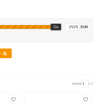
Do
EUR
e
strana
z 1