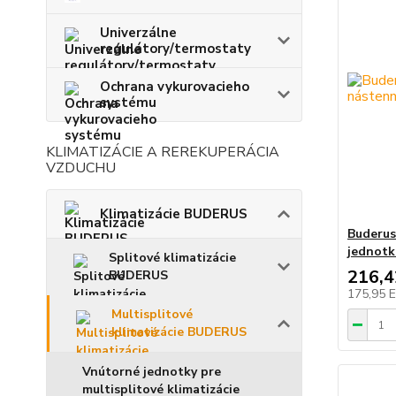
Univerzálne
regulátory/termostaty
Ochrana vykurovacieho
systému
KLIMATIZÁCIE A REREKUPERÁCIA
VZDUCHU
Klimatizácie BUDERUS
Buderus
jednotk
Splitové klimatizácie
216,
BUDERUS
175,95 
Multisplitové
klimatizácie BUDERUS
Vnútorné jednotky pre
multisplitové klimatizácie