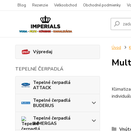
Blog
Rezenzie
Veľkoobchod
Obchodné podmienky
Vo
Úvod
K
Výpredaj
Mult
TEPELNÉ ČERPADLÁ
Tepelné čerpadlá
ATTACK
Klimatiza
individuá
Tepelné čerpadlá
BUDERUS
Tepelné čerpadlá
IMMERGAS
Vnúto