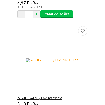
4,97 EUR
/
ks
4,04 EUR
bez DPH
Pridať do košíka
Schell montážny kľúč 782036899
5,13 EUR
/
ks