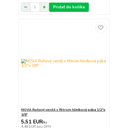
Pridať do košíka
NOVA Rohový ventil s filtrom hliníková páka 1/2"x
3/8"
5,51 EUR
/
ks
4,48 EUR
bez DPH