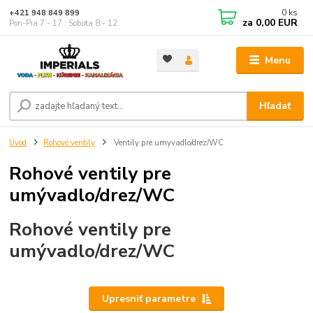
0
ks
+421 948 849 899
za
0,00 EUR
Pon-Pia 7 - 17 ; Sobota 8 - 12
Menu
Hľadať
Úvod
Rohové ventily
Ventily pre umyvadlo/drez/WC
Rohové ventily pre
umývadlo/drez/WC
Rohové ventily pre
umývadlo/drez/WC
Upresniť parametre