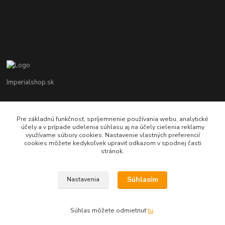
Imperialshop.sk
+421 948 849 899
Pon-Pia 7 - 17 ; Sobota 8 - 12
Pre základnú funkčnosť, spríjemnenie používania webu, analytické
účely a v prípade udelenia súhlasu aj na účely cielenia reklamy
využívame súbory cookies. Nastavenie vlastných preferencií
obchod@imperialshop.sk
cookies môžete kedykoľvek upraviť odkazom v spodnej časti
stránok.
Súhlasím
Nastavenia
imperialshop.sk
Súhlas môžete odmietnuť
tu
.
Vytvorené na
Eshop-rychlo.sk