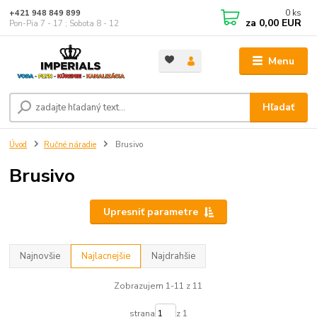
0
ks
+421 948 849 899
za
0,00 EUR
Pon-Pia 7 - 17 ; Sobota 8 - 12
Menu
Hľadať
Úvod
Ručné náradie
Brusivo
Brusivo
Upresniť parametre
Najnovšie
Najlacnejšie
Najdrahšie
Zobrazujem 1-11 z 11
strana
z 1