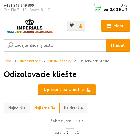
0
ks
+421 948 849 899
za
0,00 EUR
Pon-Pia 7 - 17 ; Sobota 8 - 12
Menu
Hľadať
Úvod
Ručné náradie
Kliešte, hasáky
Odizolovacie kliešte
Odizolovacie kliešte
Upresniť parametre
Najnovšie
Najlacnejšie
Najdrahšie
Zobrazujem 1-4 z 4
strana
z 1