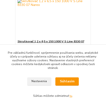
Skrutkovač 1,2 x 6,5 x 150 1000 V S Line 8330 07
Narex
8,86 EUR
/
ks
Pre základnú funkčnosť, spríjemnenie používania webu, analytické
7,20 EUR
bez DPH
účely a v prípade udelenia súhlasu aj na účely cielenia reklamy
využívame súbory cookies. Nastavenie vlastných preferencií
Detail
cookies môžete kedykoľvek upraviť odkazom v spodnej časti
stránok.
Súhlasím
Nastavenia
Súhlas môžete odmietnuť
tu
.