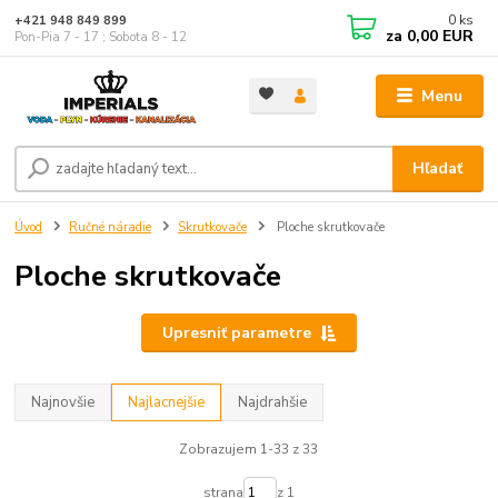
0
ks
+421 948 849 899
za
0,00 EUR
Pon-Pia 7 - 17 ; Sobota 8 - 12
Menu
Hľadať
Úvod
Ručné náradie
Skrutkovače
Ploche skrutkovače
Ploche skrutkovače
Upresniť parametre
Najnovšie
Najlacnejšie
Najdrahšie
Zobrazujem 1-33 z 33
strana
z 1