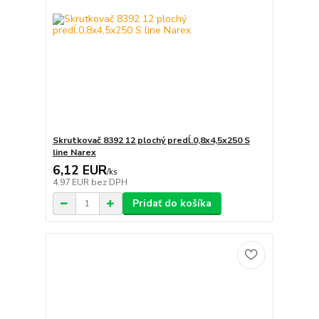
Skrutkovač 8392 12 plochý predĺ.0,8x4,5x250 S
line Narex
6,12 EUR
/
ks
4,97 EUR
bez DPH
Pridať do košíka