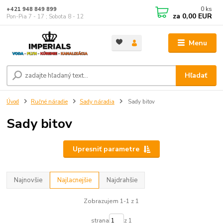
0
ks
+421 948 849 899
za
0,00 EUR
Pon-Pia 7 - 17 ; Sobota 8 - 12
Menu
Hľadať
Úvod
Ručné náradie
Sady náradia
Sady bitov
Sady bitov
Upresniť parametre
Najnovšie
Najlacnejšie
Najdrahšie
Zobrazujem 1-1 z 1
strana
z 1