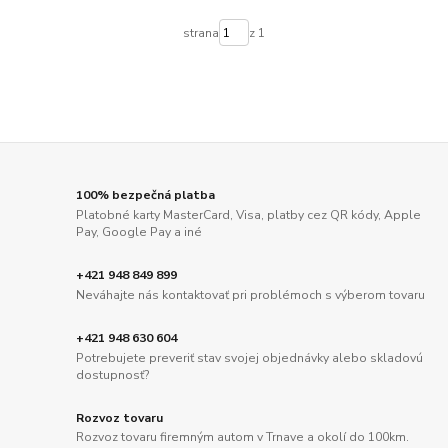
strana
z 1
100% bezpečná platba
Platobné karty MasterCard, Visa, platby cez QR kódy, Apple
Pay, Google Pay a iné
+421 948 849 899
Neváhajte nás kontaktovať pri problémoch s výberom tovaru
+421 948 630 604
Potrebujete preveriť stav svojej objednávky alebo skladovú
dostupnosť?
Rozvoz tovaru
Rozvoz tovaru firemným autom v Trnave a okolí do 100km.