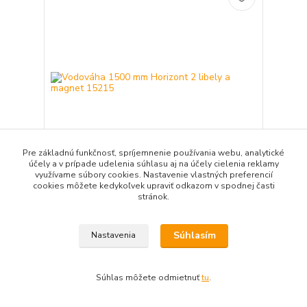
Pre základnú funkčnosť, spríjemnenie používania webu, analytické
účely a v prípade udelenia súhlasu aj na účely cielenia reklamy
využívame súbory cookies. Nastavenie vlastných preferencií
cookies môžete kedykoľvek upraviť odkazom v spodnej časti
Vodováha 1500 mm Horizont 2 libely a magnet
stránok.
15215
55,25 EUR
/
ks
44,92 EUR
bez DPH
Súhlasím
Nastavenia
Pridať do košíka
Súhlas môžete odmietnuť
tu
.