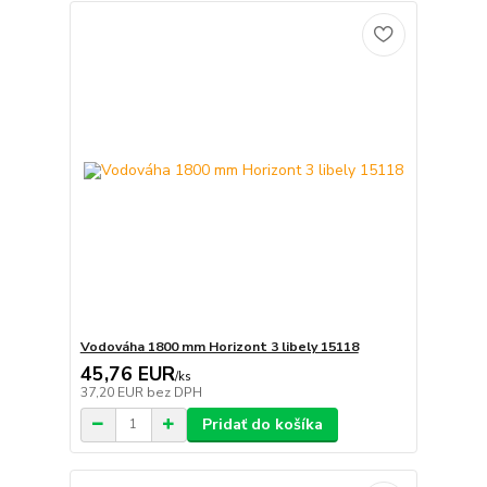
Vodováha 1800 mm Horizont 3 libely 15118
45,76 EUR
/
ks
37,20 EUR
bez DPH
Pridať do košíka