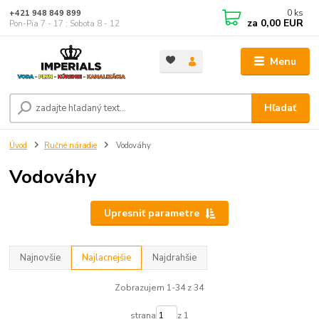
0
ks
+421 948 849 899
za
0,00 EUR
Pon-Pia 7 - 17 ; Sobota 8 - 12
Menu
Hľadať
Úvod
Ručné náradie
Vodováhy
Vodováhy
Upresniť parametre
Najnovšie
Najlacnejšie
Najdrahšie
Zobrazujem 1-34 z 34
strana
z 1