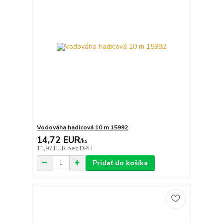
Vodováha hadicová 10 m 15992
14,72 EUR
/
ks
11,97 EUR
bez DPH
Pridať do košíka