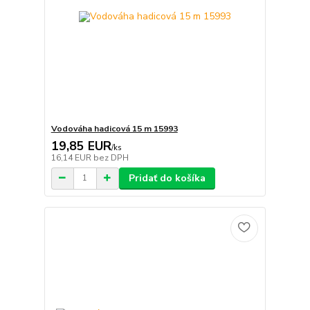
Vodováha hadicová 15 m 15993
19,85 EUR
/
ks
16,14 EUR
bez DPH
Pridať do košíka