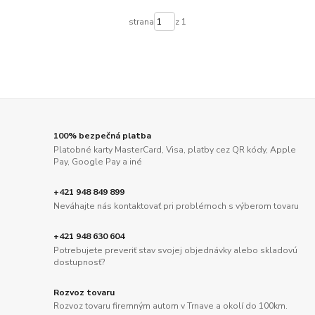
strana
z 1
100% bezpečná platba
Platobné karty MasterCard, Visa, platby cez QR kódy, Apple
Pay, Google Pay a iné
+421 948 849 899
Neváhajte nás kontaktovať pri problémoch s výberom tovaru
+421 948 630 604
Potrebujete preveriť stav svojej objednávky alebo skladovú
dostupnosť?
Rozvoz tovaru
Rozvoz tovaru firemným autom v Trnave a okolí do 100km.