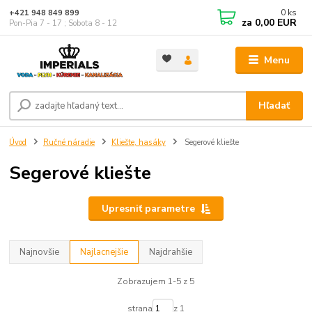
0
ks
+421 948 849 899
za
0,00 EUR
Pon-Pia 7 - 17 ; Sobota 8 - 12
Menu
Hľadať
Úvod
Ručné náradie
Kliešte, hasáky
Segerové kliešte
Segerové kliešte
Upresniť parametre
Najnovšie
Najlacnejšie
Najdrahšie
Zobrazujem 1-5 z 5
strana
z 1