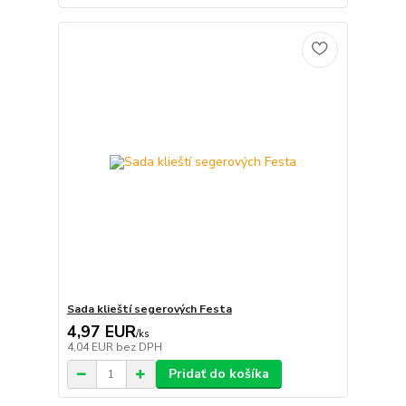
Sada klieští segerových Festa
4,97 EUR
/
ks
4,04 EUR
bez DPH
Pridať do košíka