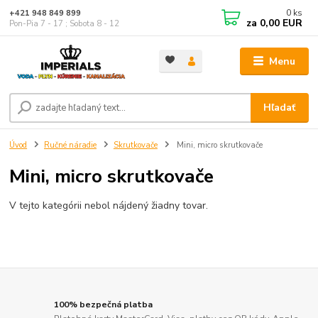
0
ks
+421 948 849 899
za
0,00 EUR
Pon-Pia 7 - 17 ; Sobota 8 - 12
Menu
Hľadať
Úvod
Ručné náradie
Skrutkovače
Mini, micro skrutkovače
Mini, micro skrutkovače
V tejto kategórii nebol nájdený žiadny tovar.
100% bezpečná platba