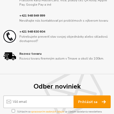
Platobné karty MasterCard, Visa, platby cez QR kódy, Apple
Pay, Google Pay a iné
+421 948 849 899
Neváhajte nás kontaktovať pri problémoch s výberom tovaru
+421 948 630 604
Potrebujete preveriť stav svojej objednávky alebo skladovú
dostupnosť?
Rozvoz tovaru
Rozvoz tovaru firemným autom v Trnave a okolí do 100km.
Odber noviniek
Prihlásiť sa
Súhlasím so
spracovaním osobných údajov
za účelom zasielania newslettera.