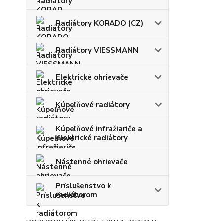
Radiátory KORADO (CZ)
Radiátory VIESSMANN
Elektrické ohrievače
Kúpeľňové radiátory
Kúpeľňové infražiariče a
elektrické radiátory
Nástenné ohrievače
Príslušenstvo k
radiátorom