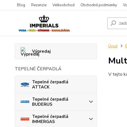
Blog
Rezenzie
Veľkoobchod
Obchodné podmienky
Vo
Úvod
R
Výpredaj
Mult
TEPELNÉ ČERPADLÁ
V tejto k
Tepelné čerpadlá
ATTACK
Tepelné čerpadlá
BUDERUS
Tepelné čerpadlá
IMMERGAS