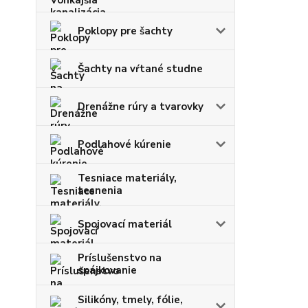
Poklopy pre šachty
Šachty na vŕtané studne
Drenážne rúry a tvarovky
Podlahové kúrenie
Tesniace materiály,
tesnenia
Spojovací materiál
Príslušenstvo na
spájkovanie
Silikóny, tmely, fólie,