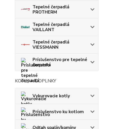
Tepelné čerpadlá
PROTHERM
Tepelné čerpadlá
VAILLANT
Tepelné čerpadlá
VIESSMANN
Príslušenstvo pre tepelné
čerpadlá
KOTLY A DOPLNKY
Vykurovacie kotly
Príslušenstvo ku kotlom
Odťah spalín/komíny