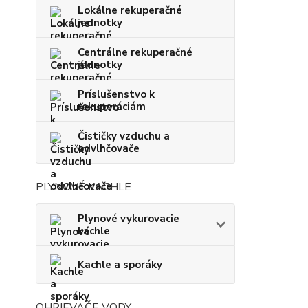
Lokálne rekuperačné
jednotky
Centrálne rekuperačné
jednotky
Príslušenstvo k
rekuperáciám
Čističky vzduchu a
odvlhčovače
PLYNOVÉ KACHLE
Plynové vykurovacie
kachle
Kachle a sporáky
OHRIEVAČE VODY