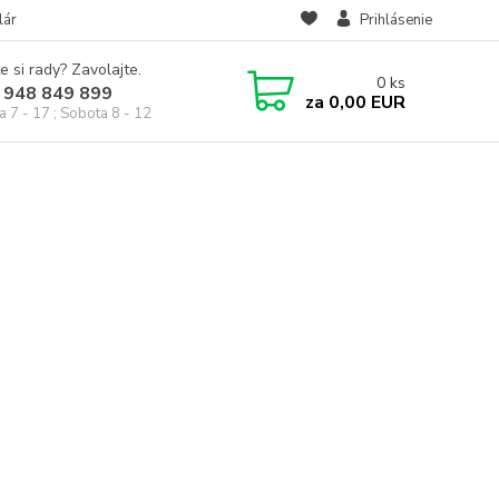
lár
Prihlásenie
e si rady? Zavolajte.
0
ks
 948 849 899
za
0,00 EUR
a 7 - 17 ; Sobota 8 - 12