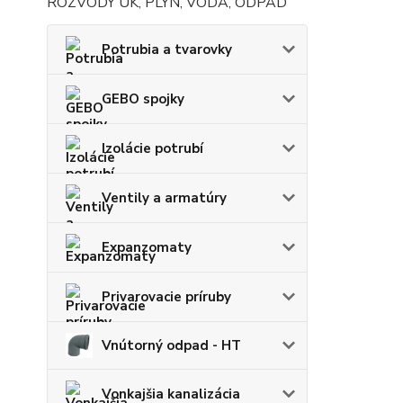
ROZVODY ÚK, PLYN, VODA, ODPAD
Potrubia a tvarovky
GEBO spojky
Izolácie potrubí
Ventily a armatúry
Expanzomaty
Privarovacie príruby
Vnútorný odpad - HT
Vonkajšia kanalizácia