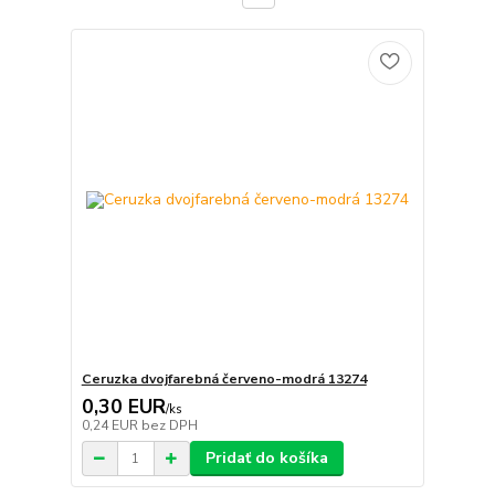
Ceruzka dvojfarebná červeno-modrá 13274
0,30 EUR
/
ks
0,24 EUR
bez DPH
Pridať do košíka