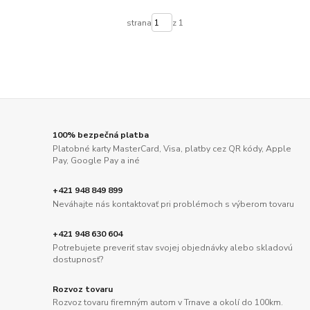
strana
z 1
100% bezpečná platba
Platobné karty MasterCard, Visa, platby cez QR kódy, Apple
Pay, Google Pay a iné
+421 948 849 899
Neváhajte nás kontaktovať pri problémoch s výberom tovaru
+421 948 630 604
Potrebujete preveriť stav svojej objednávky alebo skladovú
dostupnosť?
Rozvoz tovaru
Rozvoz tovaru firemným autom v Trnave a okolí do 100km.