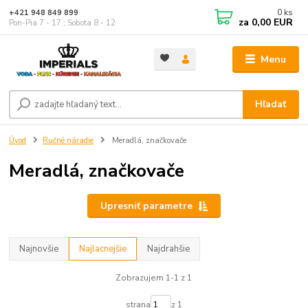
0
ks
+421 948 849 899
za
0,00 EUR
Pon-Pia 7 - 17 ; Sobota 8 - 12
Menu
Hľadať
Úvod
Ručné náradie
Meradlá, značkovače
Meradlá, značkovače
Upresniť parametre
Najnovšie
Najlacnejšie
Najdrahšie
Zobrazujem 1-1 z 1
strana
z 1