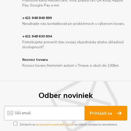
Platobné karty MasterCard, Visa, platby cez QR kódy, Apple
Pay, Google Pay a iné
+421 948 849 899
Neváhajte nás kontaktovať pri problémoch s výberom tovaru
+421 948 630 604
Potrebujete preveriť stav svojej objednávky alebo skladovú
dostupnosť?
Rozvoz tovaru
Rozvoz tovaru firemným autom v Trnave a okolí do 100km.
Odber noviniek
Prihlásiť sa
Súhlasím so
spracovaním osobných údajov
za účelom zasielania newslettera.