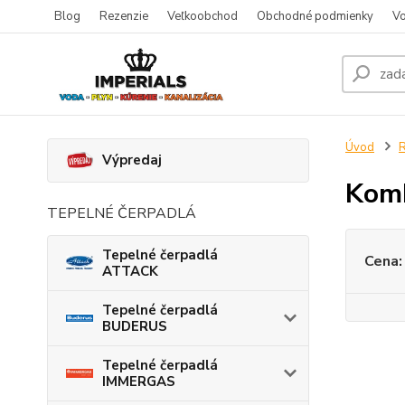
Blog
Rezenzie
Veľkoobchod
Obchodné podmienky
Vo
Úvod
R
Výpredaj
Komb
TEPELNÉ ČERPADLÁ
Tepelné čerpadlá
Cena:
ATTACK
Tepelné čerpadlá
BUDERUS
Tepelné čerpadlá
IMMERGAS