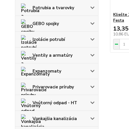
Potrubia a tvarovky
Kliešte
Festa
GEBO spojky
13,35
10,86 E
Izolácie potrubí
Ventily a armatúry
Expanzomaty
Privarovacie príruby
Vnútorný odpad - HT
Vonkajšia kanalizácia