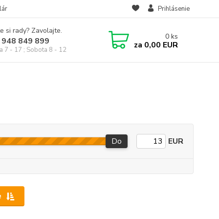
lár
Prihlásenie
e si rady? Zavolajte.
0
ks
 948 849 899
za
0,00 EUR
a 7 - 17 ; Sobota 8 - 12
Do
EUR
e