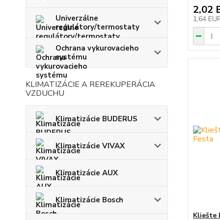
2,02 
Univerzálne
1,64 EU
regulátory/termostaty
Ochrana vykurovacieho
systému
KLIMATIZÁCIE A REREKUPERÁCIA
VZDUCHU
Klimatizácie BUDERUS
Klimatizácie VIVAX
Klimatizácie AUX
Klimatizácie Bosch
Kliešte