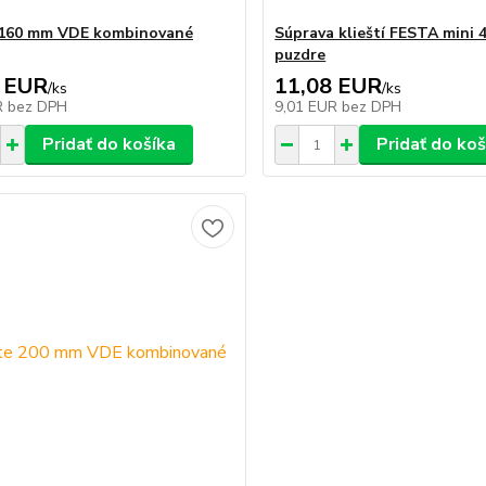
 160 mm VDE kombinované
Súprava klieští FESTA mini 4
puzdre
 EUR
11,08 EUR
/
ks
/
ks
R
bez DPH
9,01 EUR
bez DPH
Pridať do košíka
Pridať do koš