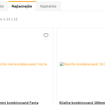
šie
Najlacnejšie
Najdrahšie
m 1-13 z 13
 mini kombinované Festa
Kliešte kombinované 160mm