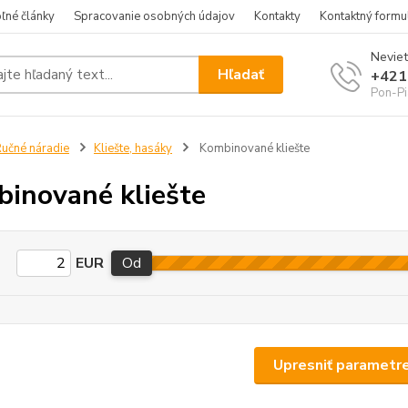
ľné články
Spracovanie osobných údajov
Kontakty
Kontaktný formu
Neviet
Hľadať
+421
Pon-Pi
učné náradie
Kliešte, hasáky
Kombinované kliešte
inované kliešte
EUR
Od
Upresniť parametr