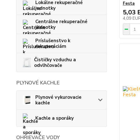
Lokálne rekuperačné
Festa
jednotky
5,03 
4,09 EU
Centrálne rekuperačné
jednotky
Príslušenstvo k
rekuperáciám
Čističky vzduchu a
odvlhčovače
PLYNOVÉ KACHLE
Plynové vykurovacie
kachle
Kachle a sporáky
OHRIEVAČE VODY