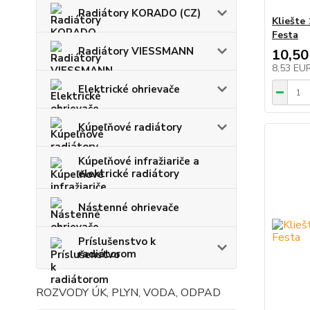
Radiátory KORADO (CZ)
Kliešte
Festa
Radiátory VIESSMANN
10,50
8,53 EU
Elektrické ohrievače
Kúpeľňové radiátory
Kúpeľňové infražiariče a
elektrické radiátory
Nástenné ohrievače
Príslušenstvo k
radiátorom
ROZVODY ÚK, PLYN, VODA, ODPAD