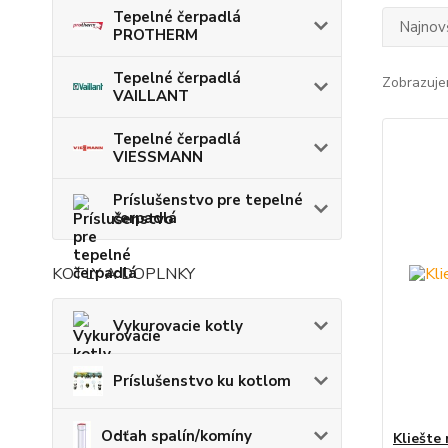
Tepelné čerpadlá
Najnov
PROTHERM
Tepelné čerpadlá
Zobrazuje
VAILLANT
Tepelné čerpadlá
VIESSMANN
Príslušenstvo pre tepelné
čerpadlá
KOTLY A DOPLNKY
Vykurovacie kotly
Príslušenstvo ku kotlom
Odťah spalín/komíny
Kliešte