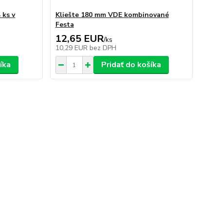
 ks v
Kliešte 180 mm VDE kombinované
Festa
12,65 EUR
/
ks
10,29 EUR
bez DPH
íka
Pridať do košíka