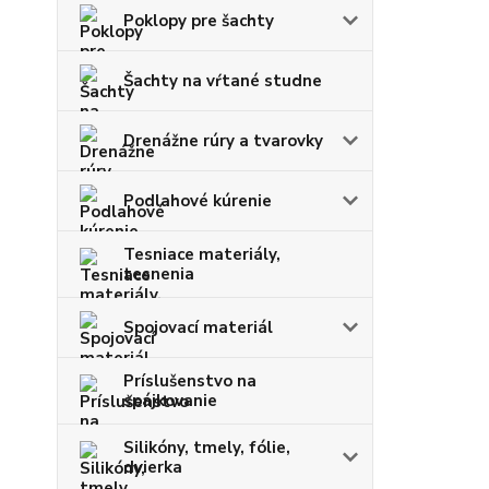
Poklopy pre šachty
Šachty na vŕtané studne
Drenážne rúry a tvarovky
Podlahové kúrenie
Tesniace materiály,
tesnenia
Spojovací materiál
Príslušenstvo na
spájkovanie
Silikóny, tmely, fólie,
dvierka