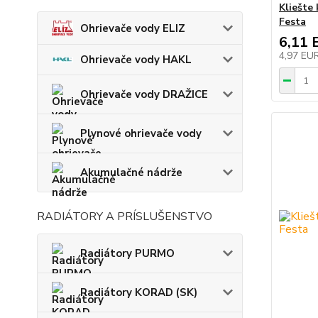
Kliešte
Festa
Ohrievače vody ELIZ
6,11 
4,97 EU
Ohrievače vody HAKL
Ohrievače vody DRAŽICE
Plynové ohrievače vody
Akumulačné nádrže
RADIÁTORY A PRÍSLUŠENSTVO
Radiátory PURMO
Radiátory KORAD (SK)