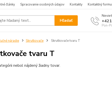
ľné články
Spracovanie osobných údajov
Kontakty
Kontaktný formu
Neviet
Hľadať
+421
Pon-Pi
učné náradie
Skrutkovače
Skrutkovače tvaru T
tkovače tvaru T
ategórii nebol nájdený žiadny tovar.