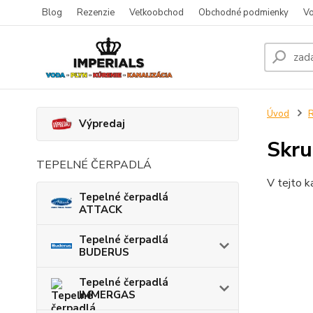
Blog
Rezenzie
Veľkoobchod
Obchodné podmienky
Vo
Úvod
R
Výpredaj
Skru
TEPELNÉ ČERPADLÁ
V tejto k
Tepelné čerpadlá
ATTACK
Tepelné čerpadlá
BUDERUS
Tepelné čerpadlá
IMMERGAS