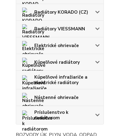
Radiátory KORADO (CZ)
Radiátory VIESSMANN
Elektrické ohrievače
Kúpeľňové radiátory
Kúpeľňové infražiariče a
elektrické radiátory
Nástenné ohrievače
Príslušenstvo k
radiátorom
ROZVODY ÚK, PLYN, VODA, ODPAD