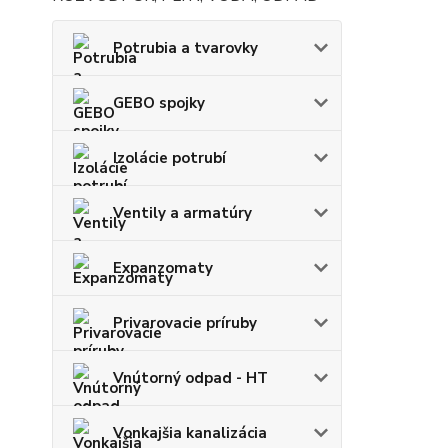
Potrubia a tvarovky
GEBO spojky
Izolácie potrubí
Ventily a armatúry
Expanzomaty
Privarovacie príruby
Vnútorný odpad - HT
Vonkajšia kanalizácia