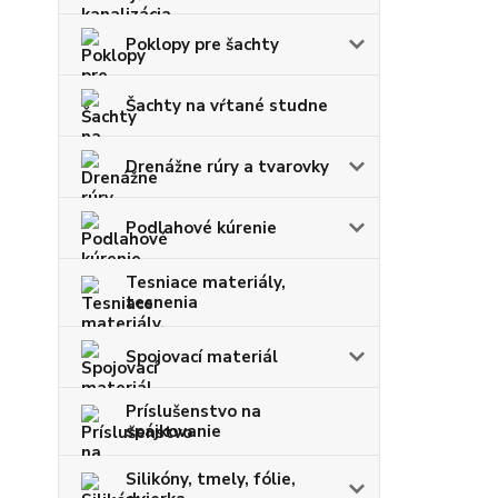
Poklopy pre šachty
Šachty na vŕtané studne
Drenážne rúry a tvarovky
Podlahové kúrenie
Tesniace materiály,
tesnenia
Spojovací materiál
Príslušenstvo na
spájkovanie
Silikóny, tmely, fólie,