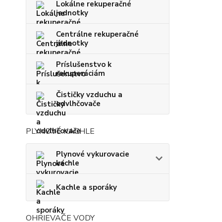
Lokálne rekuperačné
jednotky
Centrálne rekuperačné
jednotky
Príslušenstvo k
rekuperáciám
Čističky vzduchu a
odvlhčovače
PLYNOVÉ KACHLE
Plynové vykurovacie
kachle
Kachle a sporáky
OHRIEVAČE VODY