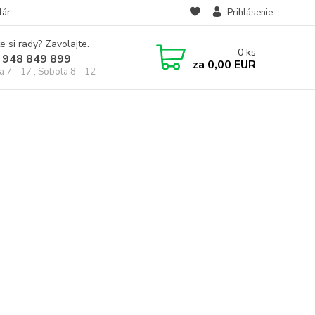
lár
Prihlásenie
e si rady? Zavolajte.
0
ks
 948 849 899
za
0,00 EUR
a 7 - 17 ; Sobota 8 - 12