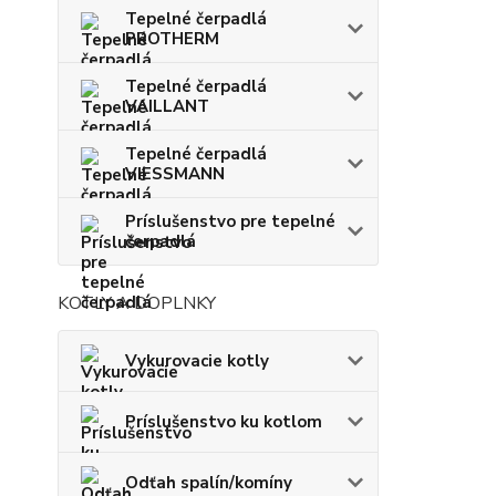
Tepelné čerpadlá
PROTHERM
Tepelné čerpadlá
VAILLANT
Tepelné čerpadlá
VIESSMANN
Príslušenstvo pre tepelné
čerpadlá
KOTLY A DOPLNKY
Vykurovacie kotly
Príslušenstvo ku kotlom
Odťah spalín/komíny