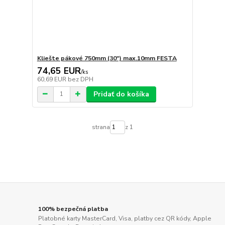
Kliešte pákové 750mm (30") max.10mm FESTA
74,65 EUR
/
ks
60,69 EUR
bez DPH
Pridať do košíka
strana
z 1
100% bezpečná platba
Platobné karty MasterCard, Visa, platby cez QR kódy, Apple