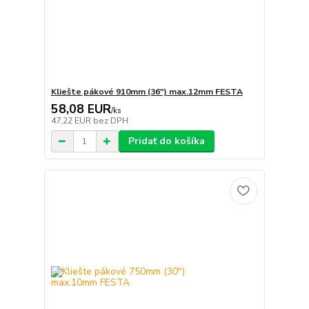
Kliešte pákové 910mm (36") max.12mm FESTA
58,08 EUR
/
ks
47,22 EUR
bez DPH
Pridať do košíka