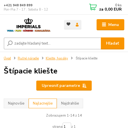
0
ks
+421 948 849 899
za
0,00 EUR
Pon-Pia 7 - 17 ; Sobota 8 - 12
Menu
Hľadať
Úvod
Ručné náradie
Kliešte, hasáky
Štípacie kliešte
Štípacie kliešte
Upresniť parametre
Najnovšie
Najlacnejšie
Najdrahšie
Zobrazujem 1-14 z 14
strana
z 1