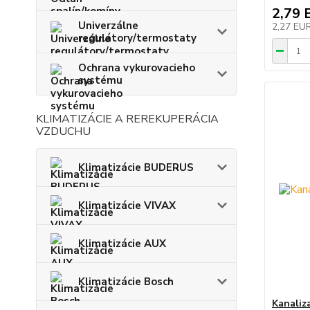
2,79 
Univerzálne
2,27 EU
regulátory/termostaty
Ochrana vykurovacieho
systému
KLIMATIZÁCIE A REREKUPERÁCIA
VZDUCHU
Klimatizácie BUDERUS
Klimatizácie VIVAX
Klimatizácie AUX
Klimatizácie Bosch
Kanaliz