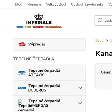
Blog
Rezenzie
Veľkoobchod
Obchodné podmienky
Vo
Úvod
V
Výpredaj
Kana
TEPELNÉ ČERPADLÁ
Tepelné čerpadlá
Cena:
ATTACK
Tepelné čerpadlá
BUDERUS
Tepelné čerpadlá
IMMERGAS