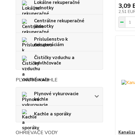
Lokálne rekuperačné
3,09 
jednotky
2,51 EU
Centrálne rekuperačné
jednotky
Príslušenstvo k
rekuperáciám
Čističky vzduchu a
odvlhčovače
PLYNOVÉ KACHLE
Plynové vykurovacie
kachle
Kachle a sporáky
OHRIEVAČE VODY
Kanaliz