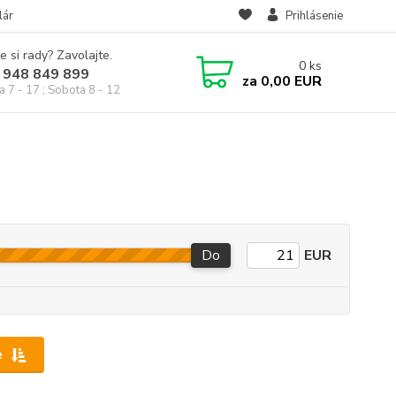
lár
Prihlásenie
e si rady? Zavolajte.
0
ks
 948 849 899
za
0,00 EUR
a 7 - 17 ; Sobota 8 - 12
Do
EUR
e