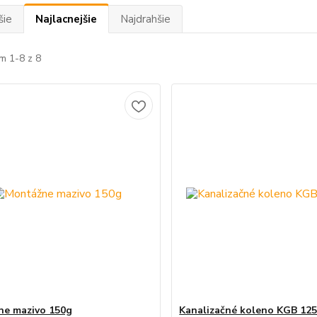
šie
Najlacnejšie
Najdrahšie
m 1-8 z 8
e mazivo 150g
Kanalizačné koleno KGB 125