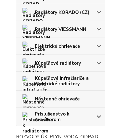
Radiátory KORADO (CZ)
Radiátory VIESSMANN
Elektrické ohrievače
Kúpeľňové radiátory
Kúpeľňové infražiariče a
elektrické radiátory
Nástenné ohrievače
Príslušenstvo k
radiátorom
ROZVODY ÚK, PLYN, VODA, ODPAD