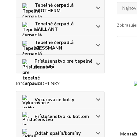
Tepelné čerpadlá
Najnov
PROTHERM
Tepelné čerpadlá
Zobrazuje
VAILLANT
Tepelné čerpadlá
VIESSMANN
Príslušenstvo pre tepelné
čerpadlá
KOTLY A DOPLNKY
Vykurovacie kotly
Príslušenstvo ku kotlom
Odťah spalín/komíny
Montážn