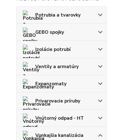
Potrubia a tvarovky
GEBO spojky
Izolácie potrubí
Ventily a armatúry
Expanzomaty
Privarovacie príruby
Vnútorný odpad - HT
Vonkajšia kanalizácia