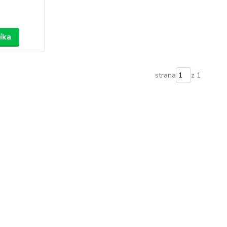
íka
strana
z 1