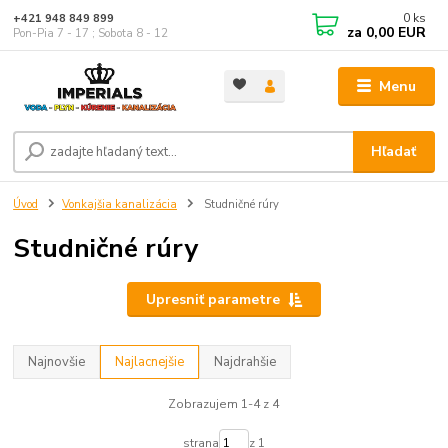
0
ks
+421 948 849 899
za
0,00 EUR
Pon-Pia 7 - 17 ; Sobota 8 - 12
Menu
Hľadať
Úvod
Vonkajšia kanalizácia
Studničné rúry
Studničné rúry
Upresniť parametre
Najnovšie
Najlacnejšie
Najdrahšie
Zobrazujem 1-4 z 4
strana
z 1