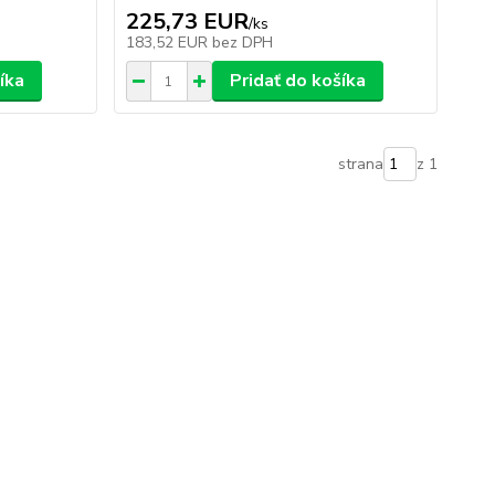
225,73 EUR
/
ks
183,52 EUR
bez DPH
íka
Pridať do košíka
strana
z 1