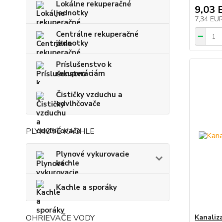
Lokálne rekuperačné
9,03 
jednotky
7,34 EU
Centrálne rekuperačné
jednotky
Príslušenstvo k
rekuperáciám
Čističky vzduchu a
odvlhčovače
PLYNOVÉ KACHLE
Plynové vykurovacie
kachle
Kachle a sporáky
OHRIEVAČE VODY
Kanaliz