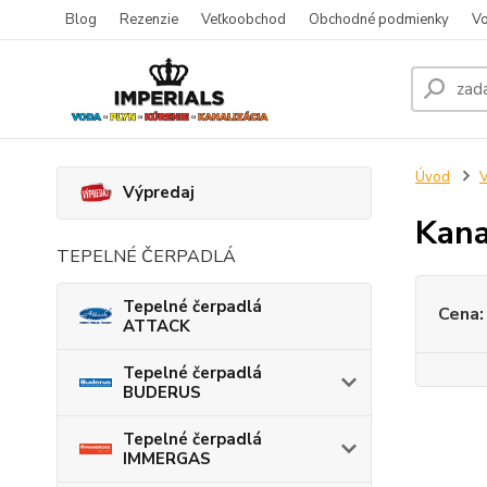
Blog
Rezenzie
Veľkoobchod
Obchodné podmienky
Vo
Úvod
V
Výpredaj
Kana
TEPELNÉ ČERPADLÁ
Tepelné čerpadlá
Cena:
ATTACK
Tepelné čerpadlá
BUDERUS
Tepelné čerpadlá
IMMERGAS