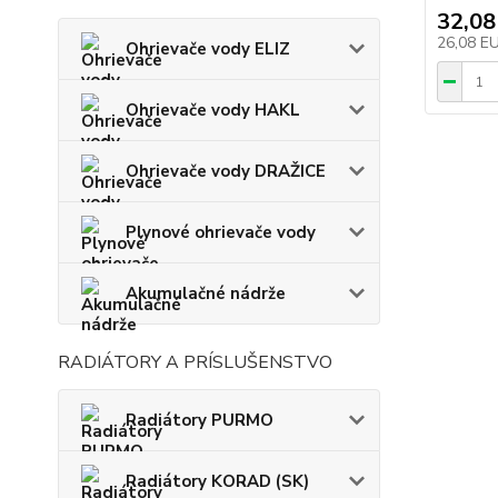
32,08
26,08 E
Ohrievače vody ELIZ
Ohrievače vody HAKL
Ohrievače vody DRAŽICE
Plynové ohrievače vody
Akumulačné nádrže
RADIÁTORY A PRÍSLUŠENSTVO
Radiátory PURMO
Radiátory KORAD (SK)