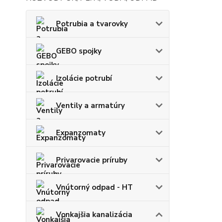
Potrubia a tvarovky
GEBO spojky
Izolácie potrubí
Ventily a armatúry
Expanzomaty
Privarovacie príruby
Vnútorný odpad - HT
Vonkajšia kanalizácia