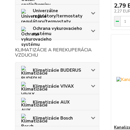
2,79 
Univerzálne
2,27 EU
regulátory/termostaty
Ochrana vykurovacieho
systému
KLIMATIZÁCIE A REREKUPERÁCIA
VZDUCHU
Klimatizácie BUDERUS
Klimatizácie VIVAX
Klimatizácie AUX
Klimatizácie Bosch
Kanaliz