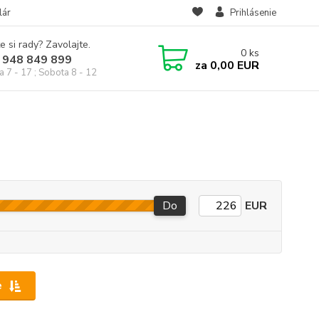
lár
Prihlásenie
e si rady? Zavolajte.
0
ks
 948 849 899
za
0,00 EUR
a 7 - 17 ; Sobota 8 - 12
Do
EUR
e