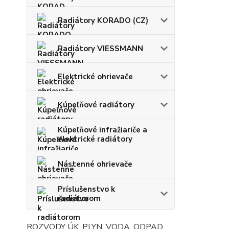
Radiátory KORADO (CZ)
Radiátory VIESSMANN
Elektrické ohrievače
Kúpeľňové radiátory
Kúpeľňové infražiariče a
elektrické radiátory
Nástenné ohrievače
Príslušenstvo k
radiátorom
ROZVODY ÚK, PLYN, VODA, ODPAD