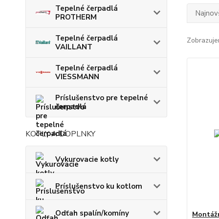
Tepelné čerpadlá
Najnov
PROTHERM
Tepelné čerpadlá
Zobrazuje
VAILLANT
Tepelné čerpadlá
VIESSMANN
Príslušenstvo pre tepelné
čerpadlá
KOTLY A DOPLNKY
Vykurovacie kotly
Príslušenstvo ku kotlom
Odťah spalín/komíny
Montážn