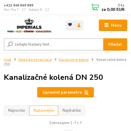
0
ks
+421 948 849 899
za
0,00 EUR
Pon-Pia 7 - 17 ; Sobota 8 - 12
Menu
Hľadať
Úvod
Vonkajšia kanalizácia
Kanalizačné kolená
Kanalizačné kolená
250
Kanalizačné kolená DN 250
Upresniť parametre
Najnovšie
Najlacnejšie
Najdrahšie
Zobrazujem 1-7 z 7