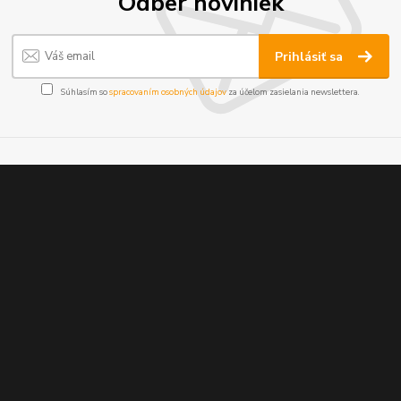
Odber noviniek
Prihlásiť sa
Súhlasím so
spracovaním osobných údajov
za účelom zasielania newslettera.