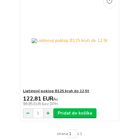
Liatinový poklop B125 kruh do 12,5t
122,81 EUR
/
ks
99,85 EUR
bez DPH
Pridať do košíka
strana
z 1