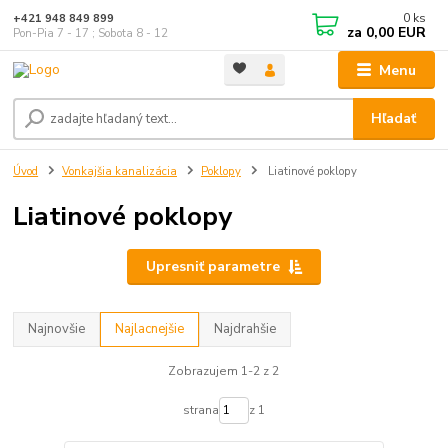
0
ks
+421 948 849 899
za
0,00 EUR
Pon-Pia 7 - 17 ; Sobota 8 - 12
Menu
Hľadať
Úvod
Vonkajšia kanalizácia
Poklopy
Liatinové poklopy
Liatinové poklopy
Upresniť parametre
Najnovšie
Najlacnejšie
Najdrahšie
Zobrazujem 1-2 z 2
strana
z 1