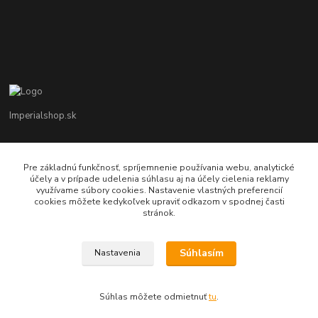
Imperialshop.sk
+421 948 849 899
Pon-Pia 7 - 17 ; Sobota 8 - 12
Pre základnú funkčnosť, spríjemnenie používania webu, analytické
účely a v prípade udelenia súhlasu aj na účely cielenia reklamy
využívame súbory cookies. Nastavenie vlastných preferencií
obchod@imperialshop.sk
cookies môžete kedykoľvek upraviť odkazom v spodnej časti
stránok.
Súhlasím
Nastavenia
imperialshop.sk
Súhlas môžete odmietnuť
tu
.
Vytvorené na
Eshop-rychlo.sk