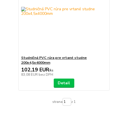
Studničná PVC rúra pre vrtané studne
200x4,5x4000mm
102,19 EUR
/
ks
83,08 EUR
bez DPH
Detail
strana
z 1