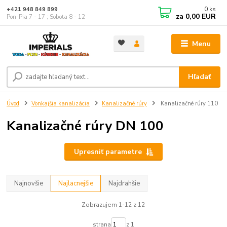
0
ks
+421 948 849 899
za
0,00 EUR
Pon-Pia 7 - 17 ; Sobota 8 - 12
Menu
Hľadať
Úvod
Vonkajšia kanalizácia
Kanalizačné rúry
Kanalizačné rúry 110
Kanalizačné rúry DN 100
Upresniť parametre
Najnovšie
Najlacnejšie
Najdrahšie
Zobrazujem 1-12 z 12
strana
z 1